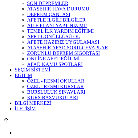
SON DEPREMLER
ATAŞEHİR HAVA DURUMU
DEPREM ÇANTASI
AFETLE İLGİLİ BİLGİLER
AİLE PLANI YAPTINIZ MI?
TEMEL İLK YARDIM EĞİTİMİ
AFET GÖNÜLLÜSÜ OL
AFETE HAZIRIZ UYGULAMASI
ATAŞEHİR AFAD SORU-CEVAPLAR
ZORUNLU DEPREM SİGORTASI
ONLİNE AFET EĞİTİMİ
AFAD KAMU SPOTLARI
SEÇİM SİSTEMİ
EĞİTİM
ÖZEL - RESMİ OKULLAR
ÖZEL - RESMİ KURSLAR
BURSLULUK SINAVLARI
KURS BAŞVURULARI
BİLGİ MERKEZİ
İLETİŞİM