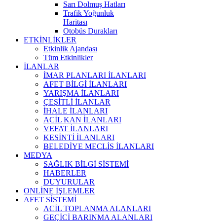
Sarı Dolmuş Hatları
Trafik Yoğunluk
Haritası
Otobüs Durakları
ETKİNLİKLER
Etkinlik Ajandası
Tüm Etkinlikler
İLANLAR
İMAR PLANLARI İLANLARI
AFET BİLGİ İLANLARI
YARIŞMA İLANLARI
ÇEŞİTLİ İLANLAR
İHALE İLANLARI
ACİL KAN İLANLARI
VEFAT İLANLARI
KESİNTİ İLANLARI
BELEDİYE MECLİS İLANLARI
MEDYA
SAĞLIK BİLGİ SİSTEMİ
HABERLER
DUYURULAR
ONLİNE İŞLEMLER
AFET SİSTEMİ
ACİL TOPLANMA ALANLARI
GEÇİCİ BARINMA ALANLARI