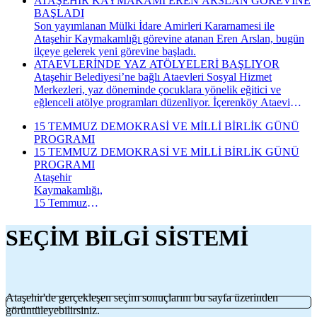
ATAŞEHİR KAYMAKAMI EREN ARSLAN GÖREVİNE
BAŞLADI
Son yayımlanan Mülki İdare Amirleri Kararnamesi ile
Ataşehir Kaymakamlığı görevine atanan Eren Arslan, bugün
ilçeye gelerek yeni görevine başladı.
ATAEVLERİNDE YAZ ATÖLYELERİ BAŞLIYOR
Ataşehir Belediyesi’ne bağlı Ataevleri Sosyal Hizmet
Merkezleri, yaz döneminde çocuklara yönelik eğitici ve
eğlenceli atölye programları düzenliyor. İçerenköy Ataevi
Sosyal Hizmet Merkezi’nde gerçekleştirilecek yaz atölyeleri
15 TEMMUZ DEMOKRASİ VE MİLLİ BİRLİK GÜNÜ
kapsamında çocuklar hem yeni beceriler kazanacak hem de
PROGRAMI
keyifli bir yaz dönemi geçirecek.
15 TEMMUZ DEMOKRASİ VE MİLLİ BİRLİK GÜNÜ
PROGRAMI
Ataşehir
Kaymakamlığı,
15 Temmuz
Demokrasi ve
Millî Birlik
SEÇİM BİLGİ SİSTEMİ
Günü
kapsamında
düzenlenecek
anma
programının
Ataşehir'de gerçekleşen seçim sonuçlarını bu sayfa üzerinden
takvimini
görüntüleyebilirsiniz.