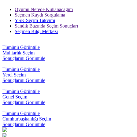
açıkladı. "İrade
Bizim, Vatan
Oyumu Nerede Kullanacağım
Bizim"
Seçmen Kaydı Sorgulama
temasıyla
YSK Seçim Takvimi
gerçekleştirilecek
Sandık Bazında Seçim Sonuçları
etkinlikler, 15-
Seçmen Bilgi Merkezi
17 Temmuz
tarihleri
arasında çeşitli
Tümünü Görüntüle
noktalarda
Muhtarlık Seçim
düzenlenecek.
Sonuçlarını Görüntüle
Tümünü Görüntüle
Yerel Seçim
Sonuçlarını Görüntüle
Tümünü Görüntüle
Genel Seçim
Sonuçlarını Görüntüle
Tümünü Görüntüle
Cumhurbaşkanlığı Seçim
Sonuçlarını Görüntüle