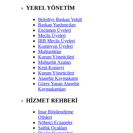
YEREL YÖNETİM
Belediye Başkan Vekili
Başkan Yardımcıları
Encümen Üyeleri
Meclis Üyeleri
İBB Meclis Üyeleri
Komisyon Üyeleri
Muhtarlıklar
Kurum Yöneticileri
Muhtarlık Azaları
Kent Konseyi
Kurum Yöneticileri
Ataşehir Kaymakamı
Görev Yapan Ataşehir
Kaymakamları
HİZMET REHBERİ
İmar Bilgilendirme
Ofisleri
Nöbetçi Eczaneler
Sağlık Ocakları