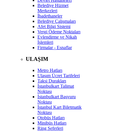
Devlet Hastaneleri
Belediye Hizmet
Merkezleri
İbadethaneler
Belediye Çalışmaları
Afet Bilgi Sistemi
Vergi Ödeme Noktaları
Evlendirme ve Nikah
İşlemleri
Firmalar - Esnaflar
ULAŞIM
Metro Hatları
Ulaşım Ücret Tarifeleri
Taksi Durakları
İstanbulkart Talimat
Noktası
İstanbulkart Başvuru
Noktası
İstanbul Kart Biletmatik
Noktası
Otobüs Hatları
Minibüs Hatları
Ring Seferleri