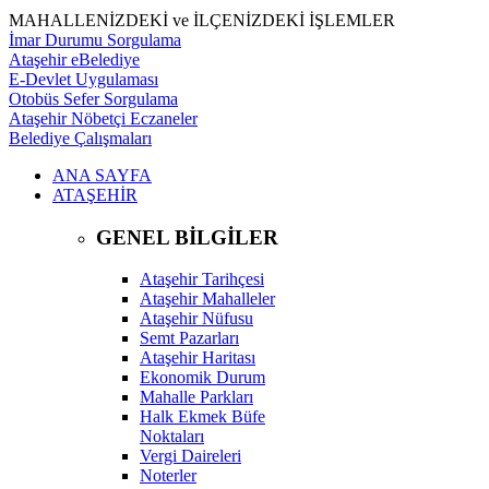
MAHALLENİZDEKİ ve İLÇENİZDEKİ İŞLEMLER
İmar Durumu Sorgulama
Ataşehir eBelediye
E-Devlet Uygulaması
Otobüs Sefer Sorgulama
Ataşehir Nöbetçi Eczaneler
Belediye Çalışmaları
ANA SAYFA
ATAŞEHİR
GENEL BİLGİLER
Ataşehir Tarihçesi
Ataşehir Mahalleler
Ataşehir Nüfusu
Semt Pazarları
Ataşehir Haritası
Ekonomik Durum
Mahalle Parkları
Halk Ekmek Büfe
Noktaları
Vergi Daireleri
Noterler