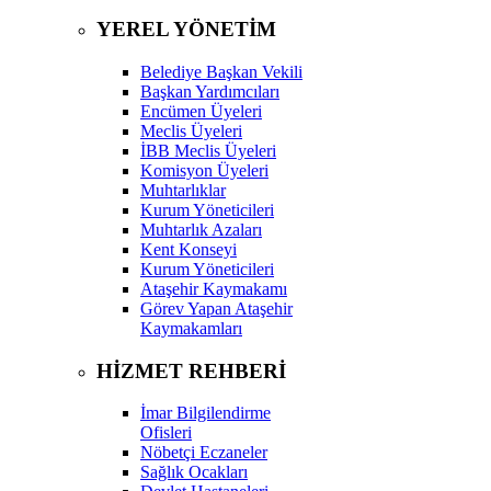
YEREL YÖNETİM
Belediye Başkan Vekili
Başkan Yardımcıları
Encümen Üyeleri
Meclis Üyeleri
İBB Meclis Üyeleri
Komisyon Üyeleri
Muhtarlıklar
Kurum Yöneticileri
Muhtarlık Azaları
Kent Konseyi
Kurum Yöneticileri
Ataşehir Kaymakamı
Görev Yapan Ataşehir
Kaymakamları
HİZMET REHBERİ
İmar Bilgilendirme
Ofisleri
Nöbetçi Eczaneler
Sağlık Ocakları