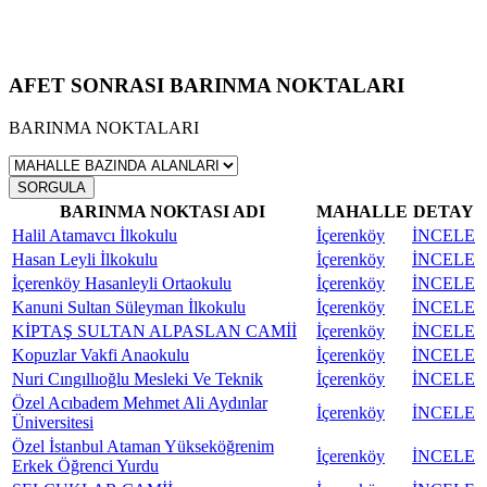
AFET SONRASI BARINMA NOKTALARI
BARINMA NOKTALARI
SORGULA
BARINMA NOKTASI ADI
MAHALLE
DETAY
Halil Atamavcı İlkokulu
İçerenköy
İNCELE
Hasan Leyli İlkokulu
İçerenköy
İNCELE
İçerenköy Hasanleyli Ortaokulu
İçerenköy
İNCELE
Kanuni Sultan Süleyman İlkokulu
İçerenköy
İNCELE
KİPTAŞ SULTAN ALPASLAN CAMİİ
İçerenköy
İNCELE
Kopuzlar Vakfi Anaokulu
İçerenköy
İNCELE
Nuri Cıngıllıoğlu Mesleki Ve Teknik
İçerenköy
İNCELE
Özel Acıbadem Mehmet Ali Aydınlar
İçerenköy
İNCELE
Üniversitesi
Özel İstanbul Ataman Yükseköğrenim
İçerenköy
İNCELE
Erkek Öğrenci Yurdu