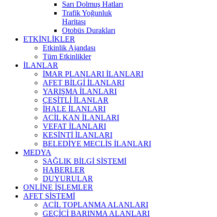
Sarı Dolmuş Hatları
Trafik Yoğunluk
Haritası
Otobüs Durakları
ETKİNLİKLER
Etkinlik Ajandası
Tüm Etkinlikler
İLANLAR
İMAR PLANLARI İLANLARI
AFET BİLGİ İLANLARI
YARIŞMA İLANLARI
ÇEŞİTLİ İLANLAR
İHALE İLANLARI
ACİL KAN İLANLARI
VEFAT İLANLARI
KESİNTİ İLANLARI
BELEDİYE MECLİS İLANLARI
MEDYA
SAĞLIK BİLGİ SİSTEMİ
HABERLER
DUYURULAR
ONLİNE İŞLEMLER
AFET SİSTEMİ
ACİL TOPLANMA ALANLARI
GEÇİCİ BARINMA ALANLARI