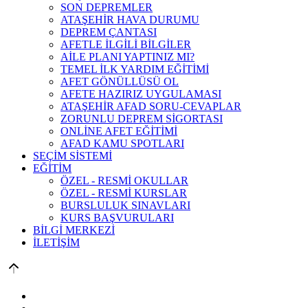
SON DEPREMLER
ATAŞEHİR HAVA DURUMU
DEPREM ÇANTASI
AFETLE İLGİLİ BİLGİLER
AİLE PLANI YAPTINIZ MI?
TEMEL İLK YARDIM EĞİTİMİ
AFET GÖNÜLLÜSÜ OL
AFETE HAZIRIZ UYGULAMASI
ATAŞEHİR AFAD SORU-CEVAPLAR
ZORUNLU DEPREM SİGORTASI
ONLİNE AFET EĞİTİMİ
AFAD KAMU SPOTLARI
SEÇİM SİSTEMİ
EĞİTİM
ÖZEL - RESMİ OKULLAR
ÖZEL - RESMİ KURSLAR
BURSLULUK SINAVLARI
KURS BAŞVURULARI
BİLGİ MERKEZİ
İLETİŞİM