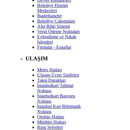
Devlet Hastaneleri
Belediye Hizmet
Merkezleri
İbadethaneler
Belediye Çalışmaları
Afet Bilgi Sistemi
Vergi Ödeme Noktaları
Evlendirme ve Nikah
İşlemleri
Firmalar - Esnaflar
ULAŞIM
Metro Hatları
Ulaşım Ücret Tarifeleri
Taksi Durakları
İstanbulkart Talimat
Noktası
İstanbulkart Başvuru
Noktası
İstanbul Kart Biletmatik
Noktası
Otobüs Hatları
Minibüs Hatları
Ring Seferleri