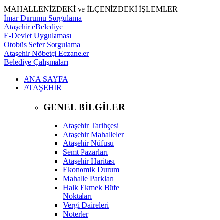
MAHALLENİZDEKİ ve İLÇENİZDEKİ İŞLEMLER
İmar Durumu Sorgulama
Ataşehir eBelediye
E-Devlet Uygulaması
Otobüs Sefer Sorgulama
Ataşehir Nöbetçi Eczaneler
Belediye Çalışmaları
ANA SAYFA
ATAŞEHİR
GENEL BİLGİLER
Ataşehir Tarihçesi
Ataşehir Mahalleler
Ataşehir Nüfusu
Semt Pazarları
Ataşehir Haritası
Ekonomik Durum
Mahalle Parkları
Halk Ekmek Büfe
Noktaları
Vergi Daireleri
Noterler