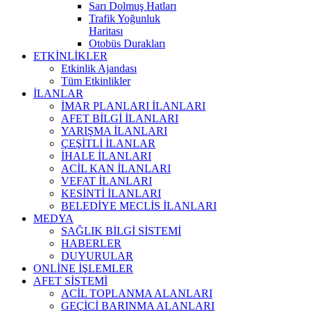
Sarı Dolmuş Hatları
Trafik Yoğunluk
Haritası
Otobüs Durakları
ETKİNLİKLER
Etkinlik Ajandası
Tüm Etkinlikler
İLANLAR
İMAR PLANLARI İLANLARI
AFET BİLGİ İLANLARI
YARIŞMA İLANLARI
ÇEŞİTLİ İLANLAR
İHALE İLANLARI
ACİL KAN İLANLARI
VEFAT İLANLARI
KESİNTİ İLANLARI
BELEDİYE MECLİS İLANLARI
MEDYA
SAĞLIK BİLGİ SİSTEMİ
HABERLER
DUYURULAR
ONLİNE İŞLEMLER
AFET SİSTEMİ
ACİL TOPLANMA ALANLARI
GEÇİCİ BARINMA ALANLARI