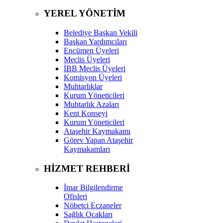
YEREL YÖNETİM
Belediye Başkan Vekili
Başkan Yardımcıları
Encümen Üyeleri
Meclis Üyeleri
İBB Meclis Üyeleri
Komisyon Üyeleri
Muhtarlıklar
Kurum Yöneticileri
Muhtarlık Azaları
Kent Konseyi
Kurum Yöneticileri
Ataşehir Kaymakamı
Görev Yapan Ataşehir
Kaymakamları
HİZMET REHBERİ
İmar Bilgilendirme
Ofisleri
Nöbetçi Eczaneler
Sağlık Ocakları