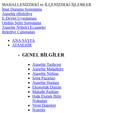
MAHALLENİZDEKİ ve İLÇENİZDEKİ İŞLEMLER
İmar Durumu Sorgulama
Ataşehir eBelediye
E-Devlet Uygulaması
Otobüs Sefer Sorgulama
Ataşehir Nöbetçi Eczaneler
Belediye Çalışmaları
ANA SAYFA
ATAŞEHİR
GENEL BİLGİLER
Ataşehir Tarihçesi
Ataşehir Mahalleler
Ataşehir Nüfusu
Semt Pazarları
Ataşehir Haritası
Ekonomik Durum
Mahalle Parkları
Halk Ekmek Büfe
Noktaları
Vergi Daireleri
Noterler