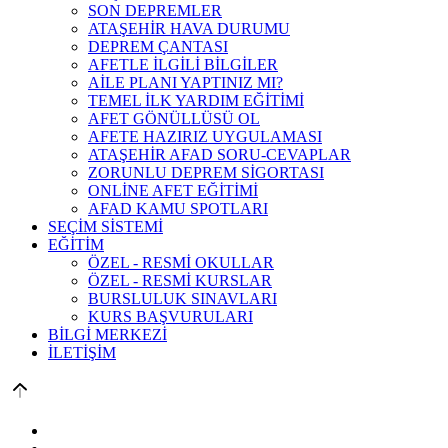
SON DEPREMLER
ATAŞEHİR HAVA DURUMU
DEPREM ÇANTASI
AFETLE İLGİLİ BİLGİLER
AİLE PLANI YAPTINIZ MI?
TEMEL İLK YARDIM EĞİTİMİ
AFET GÖNÜLLÜSÜ OL
AFETE HAZIRIZ UYGULAMASI
ATAŞEHİR AFAD SORU-CEVAPLAR
ZORUNLU DEPREM SİGORTASI
ONLİNE AFET EĞİTİMİ
AFAD KAMU SPOTLARI
SEÇİM SİSTEMİ
EĞİTİM
ÖZEL - RESMİ OKULLAR
ÖZEL - RESMİ KURSLAR
BURSLULUK SINAVLARI
KURS BAŞVURULARI
BİLGİ MERKEZİ
İLETİŞİM