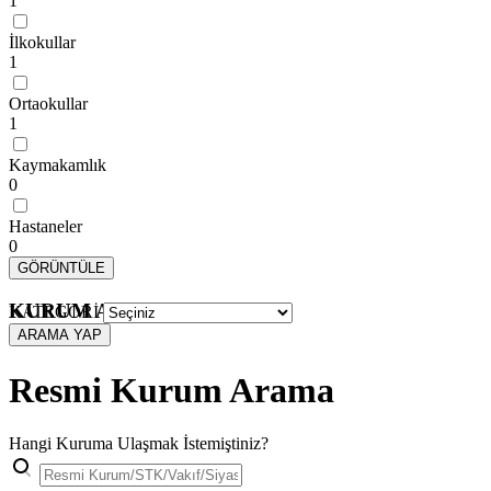
1
İlkokullar
1
Ortaokullar
1
Kaymakamlık
0
Hastaneler
0
GÖRÜNTÜLE
KURUM ARAMA
KATEGORİ
ARAMA YAP
Resmi Kurum Arama
Hangi Kuruma Ulaşmak İstemiştiniz?