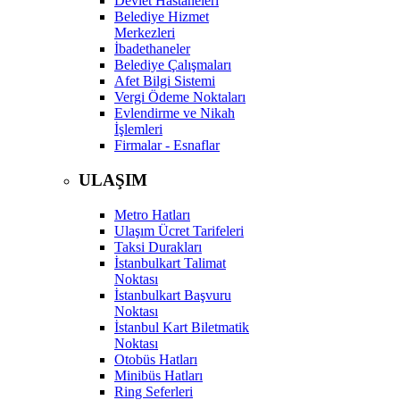
Devlet Hastaneleri
Belediye Hizmet
Merkezleri
İbadethaneler
Belediye Çalışmaları
Afet Bilgi Sistemi
Vergi Ödeme Noktaları
Evlendirme ve Nikah
İşlemleri
Firmalar - Esnaflar
ULAŞIM
Metro Hatları
Ulaşım Ücret Tarifeleri
Taksi Durakları
İstanbulkart Talimat
Noktası
İstanbulkart Başvuru
Noktası
İstanbul Kart Biletmatik
Noktası
Otobüs Hatları
Minibüs Hatları
Ring Seferleri