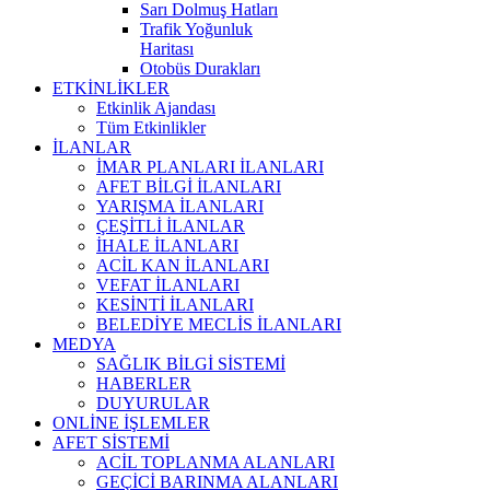
Sarı Dolmuş Hatları
Trafik Yoğunluk
Haritası
Otobüs Durakları
ETKİNLİKLER
Etkinlik Ajandası
Tüm Etkinlikler
İLANLAR
İMAR PLANLARI İLANLARI
AFET BİLGİ İLANLARI
YARIŞMA İLANLARI
ÇEŞİTLİ İLANLAR
İHALE İLANLARI
ACİL KAN İLANLARI
VEFAT İLANLARI
KESİNTİ İLANLARI
BELEDİYE MECLİS İLANLARI
MEDYA
SAĞLIK BİLGİ SİSTEMİ
HABERLER
DUYURULAR
ONLİNE İŞLEMLER
AFET SİSTEMİ
ACİL TOPLANMA ALANLARI
GEÇİCİ BARINMA ALANLARI