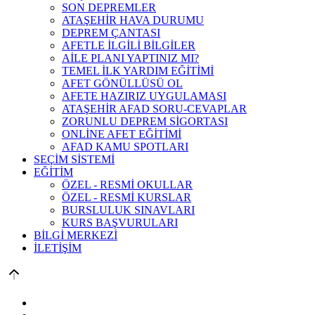
SON DEPREMLER
ATAŞEHİR HAVA DURUMU
DEPREM ÇANTASI
AFETLE İLGİLİ BİLGİLER
AİLE PLANI YAPTINIZ MI?
TEMEL İLK YARDIM EĞİTİMİ
AFET GÖNÜLLÜSÜ OL
AFETE HAZIRIZ UYGULAMASI
ATAŞEHİR AFAD SORU-CEVAPLAR
ZORUNLU DEPREM SİGORTASI
ONLİNE AFET EĞİTİMİ
AFAD KAMU SPOTLARI
SEÇİM SİSTEMİ
EĞİTİM
ÖZEL - RESMİ OKULLAR
ÖZEL - RESMİ KURSLAR
BURSLULUK SINAVLARI
KURS BAŞVURULARI
BİLGİ MERKEZİ
İLETİŞİM