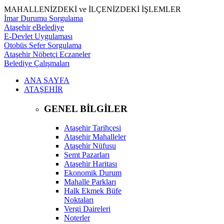
MAHALLENİZDEKİ ve İLÇENİZDEKİ İŞLEMLER
İmar Durumu Sorgulama
Ataşehir eBelediye
E-Devlet Uygulaması
Otobüs Sefer Sorgulama
Ataşehir Nöbetçi Eczaneler
Belediye Çalışmaları
ANA SAYFA
ATAŞEHİR
GENEL BİLGİLER
Ataşehir Tarihçesi
Ataşehir Mahalleler
Ataşehir Nüfusu
Semt Pazarları
Ataşehir Haritası
Ekonomik Durum
Mahalle Parkları
Halk Ekmek Büfe
Noktaları
Vergi Daireleri
Noterler