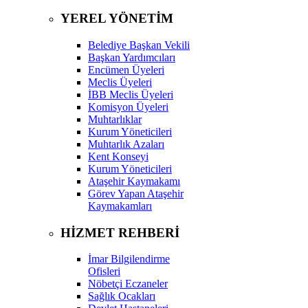
YEREL YÖNETİM
Belediye Başkan Vekili
Başkan Yardımcıları
Encümen Üyeleri
Meclis Üyeleri
İBB Meclis Üyeleri
Komisyon Üyeleri
Muhtarlıklar
Kurum Yöneticileri
Muhtarlık Azaları
Kent Konseyi
Kurum Yöneticileri
Ataşehir Kaymakamı
Görev Yapan Ataşehir
Kaymakamları
HİZMET REHBERİ
İmar Bilgilendirme
Ofisleri
Nöbetçi Eczaneler
Sağlık Ocakları