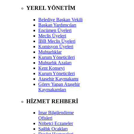
YEREL YÖNETİM
Belediye Başkan Vekili
Başkan Yardımcıları
Encümen Üyeleri
Meclis Üyeleri
İBB Meclis Üyeleri
Komisyon Üyeleri
Muhtarlıklar
Kurum Yöneticileri
Muhtarlık Azaları
Kent Konseyi
Kurum Yöneticileri
Ataşehir Kaymakamı
Görev Yapan Ataşehir
Kaymakamları
HİZMET REHBERİ
İmar Bilgilendirme
Ofisleri
Nöbetçi Eczaneler
Sağlık Ocakları