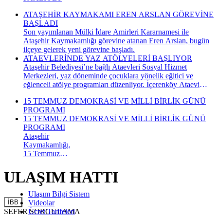
ATAŞEHİR KAYMAKAMI EREN ARSLAN GÖREVİNE
BAŞLADI
Son yayımlanan Mülki İdare Amirleri Kararnamesi ile
Ataşehir Kaymakamlığı görevine atanan Eren Arslan, bugün
ilçeye gelerek yeni görevine başladı.
ATAEVLERİNDE YAZ ATÖLYELERİ BAŞLIYOR
Ataşehir Belediyesi’ne bağlı Ataevleri Sosyal Hizmet
Merkezleri, yaz döneminde çocuklara yönelik eğitici ve
eğlenceli atölye programları düzenliyor. İçerenköy Ataevi
Sosyal Hizmet Merkezi’nde gerçekleştirilecek yaz atölyeleri
15 TEMMUZ DEMOKRASİ VE MİLLİ BİRLİK GÜNÜ
kapsamında çocuklar hem yeni beceriler kazanacak hem de
PROGRAMI
keyifli bir yaz dönemi geçirecek.
15 TEMMUZ DEMOKRASİ VE MİLLİ BİRLİK GÜNÜ
PROGRAMI
Ataşehir
Kaymakamlığı,
15 Temmuz
Demokrasi ve
Millî Birlik
ULAŞIM HATTI
Günü
kapsamında
Ulaşım Bilgi Sistem
düzenlenecek
İBB
Videolar
anma
SEFER SORGULAMA
Ücret Tarifeleri
programının