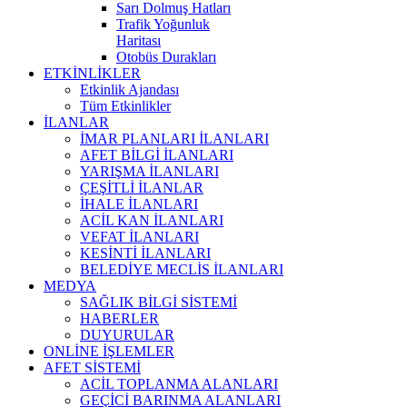
Sarı Dolmuş Hatları
Trafik Yoğunluk
Haritası
Otobüs Durakları
ETKİNLİKLER
Etkinlik Ajandası
Tüm Etkinlikler
İLANLAR
İMAR PLANLARI İLANLARI
AFET BİLGİ İLANLARI
YARIŞMA İLANLARI
ÇEŞİTLİ İLANLAR
İHALE İLANLARI
ACİL KAN İLANLARI
VEFAT İLANLARI
KESİNTİ İLANLARI
BELEDİYE MECLİS İLANLARI
MEDYA
SAĞLIK BİLGİ SİSTEMİ
HABERLER
DUYURULAR
ONLİNE İŞLEMLER
AFET SİSTEMİ
ACİL TOPLANMA ALANLARI
GEÇİCİ BARINMA ALANLARI