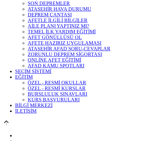
SON DEPREMLER
ATAŞEHİR HAVA DURUMU
DEPREM ÇANTASI
AFETLE İLGİLİ BİLGİLER
AİLE PLANI YAPTINIZ MI?
TEMEL İLK YARDIM EĞİTİMİ
AFET GÖNÜLLÜSÜ OL
AFETE HAZIRIZ UYGULAMASI
ATAŞEHİR AFAD SORU-CEVAPLAR
ZORUNLU DEPREM SİGORTASI
ONLİNE AFET EĞİTİMİ
AFAD KAMU SPOTLARI
SEÇİM SİSTEMİ
EĞİTİM
ÖZEL - RESMİ OKULLAR
ÖZEL - RESMİ KURSLAR
BURSLULUK SINAVLARI
KURS BAŞVURULARI
BİLGİ MERKEZİ
İLETİŞİM