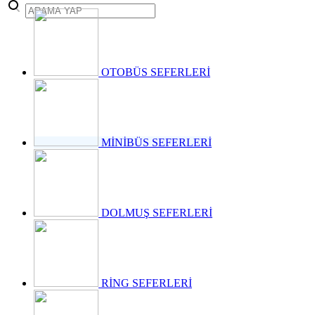
takvimini
açıkladı. "İrade
Bizim, Vatan
Bizim"
temasıyla
gerçekleştirilecek
OTOBÜS SEFERLERİ
etkinlikler, 15-
17 Temmuz
tarihleri
arasında çeşitli
noktalarda
MİNİBÜS SEFERLERİ
düzenlenecek.
DOLMUŞ SEFERLERİ
RİNG SEFERLERİ