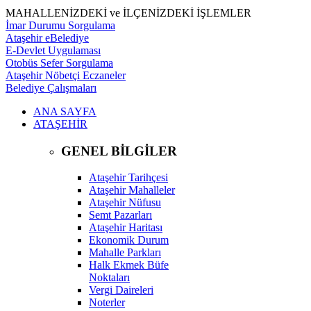
MAHALLENİZDEKİ ve İLÇENİZDEKİ İŞLEMLER
İmar Durumu Sorgulama
Ataşehir eBelediye
E-Devlet Uygulaması
Otobüs Sefer Sorgulama
Ataşehir Nöbetçi Eczaneler
Belediye Çalışmaları
ANA SAYFA
ATAŞEHİR
GENEL BİLGİLER
Ataşehir Tarihçesi
Ataşehir Mahalleler
Ataşehir Nüfusu
Semt Pazarları
Ataşehir Haritası
Ekonomik Durum
Mahalle Parkları
Halk Ekmek Büfe
Noktaları
Vergi Daireleri
Noterler