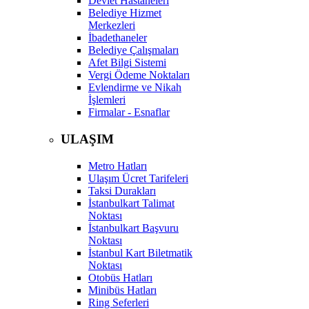
Devlet Hastaneleri
Belediye Hizmet
Merkezleri
İbadethaneler
Belediye Çalışmaları
Afet Bilgi Sistemi
Vergi Ödeme Noktaları
Evlendirme ve Nikah
İşlemleri
Firmalar - Esnaflar
ULAŞIM
Metro Hatları
Ulaşım Ücret Tarifeleri
Taksi Durakları
İstanbulkart Talimat
Noktası
İstanbulkart Başvuru
Noktası
İstanbul Kart Biletmatik
Noktası
Otobüs Hatları
Minibüs Hatları
Ring Seferleri