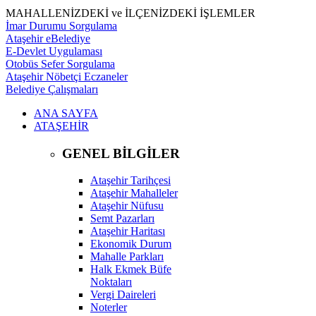
MAHALLENİZDEKİ ve İLÇENİZDEKİ İŞLEMLER
İmar Durumu Sorgulama
Ataşehir eBelediye
E-Devlet Uygulaması
Otobüs Sefer Sorgulama
Ataşehir Nöbetçi Eczaneler
Belediye Çalışmaları
ANA SAYFA
ATAŞEHİR
GENEL BİLGİLER
Ataşehir Tarihçesi
Ataşehir Mahalleler
Ataşehir Nüfusu
Semt Pazarları
Ataşehir Haritası
Ekonomik Durum
Mahalle Parkları
Halk Ekmek Büfe
Noktaları
Vergi Daireleri
Noterler