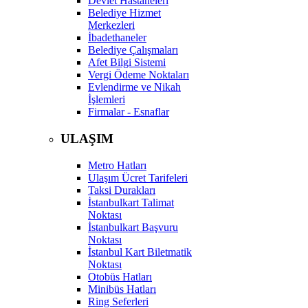
Devlet Hastaneleri
Belediye Hizmet
Merkezleri
İbadethaneler
Belediye Çalışmaları
Afet Bilgi Sistemi
Vergi Ödeme Noktaları
Evlendirme ve Nikah
İşlemleri
Firmalar - Esnaflar
ULAŞIM
Metro Hatları
Ulaşım Ücret Tarifeleri
Taksi Durakları
İstanbulkart Talimat
Noktası
İstanbulkart Başvuru
Noktası
İstanbul Kart Biletmatik
Noktası
Otobüs Hatları
Minibüs Hatları
Ring Seferleri