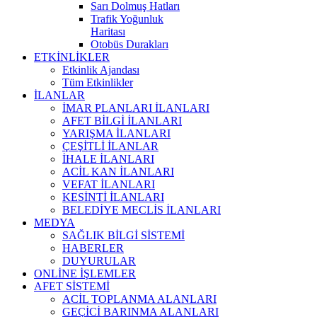
Sarı Dolmuş Hatları
Trafik Yoğunluk
Haritası
Otobüs Durakları
ETKİNLİKLER
Etkinlik Ajandası
Tüm Etkinlikler
İLANLAR
İMAR PLANLARI İLANLARI
AFET BİLGİ İLANLARI
YARIŞMA İLANLARI
ÇEŞİTLİ İLANLAR
İHALE İLANLARI
ACİL KAN İLANLARI
VEFAT İLANLARI
KESİNTİ İLANLARI
BELEDİYE MECLİS İLANLARI
MEDYA
SAĞLIK BİLGİ SİSTEMİ
HABERLER
DUYURULAR
ONLİNE İŞLEMLER
AFET SİSTEMİ
ACİL TOPLANMA ALANLARI
GEÇİCİ BARINMA ALANLARI