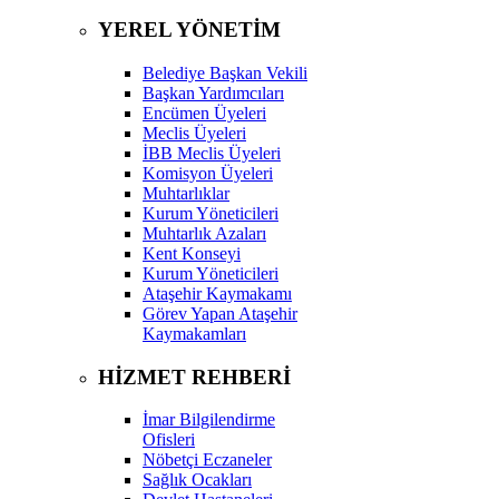
YEREL YÖNETİM
Belediye Başkan Vekili
Başkan Yardımcıları
Encümen Üyeleri
Meclis Üyeleri
İBB Meclis Üyeleri
Komisyon Üyeleri
Muhtarlıklar
Kurum Yöneticileri
Muhtarlık Azaları
Kent Konseyi
Kurum Yöneticileri
Ataşehir Kaymakamı
Görev Yapan Ataşehir
Kaymakamları
HİZMET REHBERİ
İmar Bilgilendirme
Ofisleri
Nöbetçi Eczaneler
Sağlık Ocakları