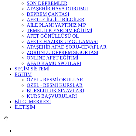
SON DEPREMLER
ATAŞEHİR HAVA DURUMU
DEPREM ÇANTASI
AFETLE İLGİLİ BİLGİLER
AİLE PLANI YAPTINIZ MI?
TEMEL İLK YARDIM EĞİTİMİ
AFET GÖNÜLLÜSÜ OL
AFETE HAZIRIZ UYGULAMASI
ATAŞEHİR AFAD SORU-CEVAPLAR
ZORUNLU DEPREM SİGORTASI
ONLİNE AFET EĞİTİMİ
AFAD KAMU SPOTLARI
SEÇİM SİSTEMİ
EĞİTİM
ÖZEL - RESMİ OKULLAR
ÖZEL - RESMİ KURSLAR
BURSLULUK SINAVLARI
KURS BAŞVURULARI
BİLGİ MERKEZİ
İLETİŞİM