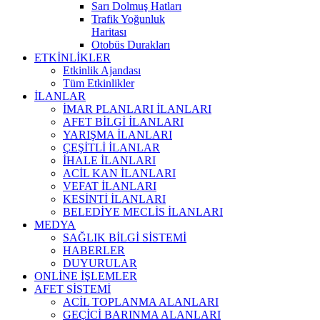
Sarı Dolmuş Hatları
Trafik Yoğunluk
Haritası
Otobüs Durakları
ETKİNLİKLER
Etkinlik Ajandası
Tüm Etkinlikler
İLANLAR
İMAR PLANLARI İLANLARI
AFET BİLGİ İLANLARI
YARIŞMA İLANLARI
ÇEŞİTLİ İLANLAR
İHALE İLANLARI
ACİL KAN İLANLARI
VEFAT İLANLARI
KESİNTİ İLANLARI
BELEDİYE MECLİS İLANLARI
MEDYA
SAĞLIK BİLGİ SİSTEMİ
HABERLER
DUYURULAR
ONLİNE İŞLEMLER
AFET SİSTEMİ
ACİL TOPLANMA ALANLARI
GEÇİCİ BARINMA ALANLARI