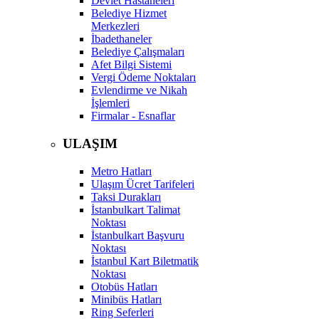
Devlet Hastaneleri
Belediye Hizmet
Merkezleri
İbadethaneler
Belediye Çalışmaları
Afet Bilgi Sistemi
Vergi Ödeme Noktaları
Evlendirme ve Nikah
İşlemleri
Firmalar - Esnaflar
ULAŞIM
Metro Hatları
Ulaşım Ücret Tarifeleri
Taksi Durakları
İstanbulkart Talimat
Noktası
İstanbulkart Başvuru
Noktası
İstanbul Kart Biletmatik
Noktası
Otobüs Hatları
Minibüs Hatları
Ring Seferleri