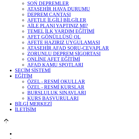
SON DEPREMLER
ATAŞEHİR HAVA DURUMU
DEPREM ÇANTASI
AFETLE İLGİLİ BİLGİLER
AİLE PLANI YAPTINIZ MI?
TEMEL İLK YARDIM EĞİTİMİ
AFET GÖNÜLLÜSÜ OL
AFETE HAZIRIZ UYGULAMASI
ATAŞEHİR AFAD SORU-CEVAPLAR
ZORUNLU DEPREM SİGORTASI
ONLİNE AFET EĞİTİMİ
AFAD KAMU SPOTLARI
SEÇİM SİSTEMİ
EĞİTİM
ÖZEL - RESMİ OKULLAR
ÖZEL - RESMİ KURSLAR
BURSLULUK SINAVLARI
KURS BAŞVURULARI
BİLGİ MERKEZİ
İLETİŞİM