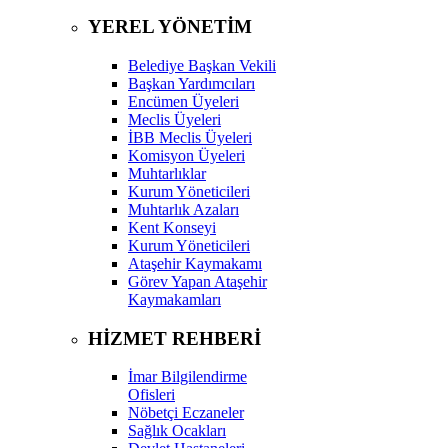
YEREL YÖNETİM
Belediye Başkan Vekili
Başkan Yardımcıları
Encümen Üyeleri
Meclis Üyeleri
İBB Meclis Üyeleri
Komisyon Üyeleri
Muhtarlıklar
Kurum Yöneticileri
Muhtarlık Azaları
Kent Konseyi
Kurum Yöneticileri
Ataşehir Kaymakamı
Görev Yapan Ataşehir
Kaymakamları
HİZMET REHBERİ
İmar Bilgilendirme
Ofisleri
Nöbetçi Eczaneler
Sağlık Ocakları