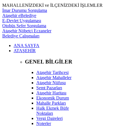
MAHALLENİZDEKİ ve İLÇENİZDEKİ İŞLEMLER
İmar Durumu Sorgulama
Ataşehir eBelediye
E-Devlet Uygulaması
Otobüs Sefer Sorgulama
Ataşehir Nöbetçi Eczaneler
Belediye Çalışmaları
ANA SAYFA
ATAŞEHİR
GENEL BİLGİLER
Ataşehir Tarihçesi
Ataşehir Mahalleler
Ataşehir Nüfusu
Semt Pazarları
Ataşehir Haritası
Ekonomik Durum
Mahalle Parkları
Halk Ekmek Büfe
Noktaları
Vergi Daireleri
Noterler