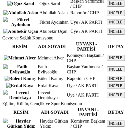
Başkan Yardımcısı
Oğuz Sarul
İNCELE
/ CHP
Abdullah Aslan
Raportör / CHP
İNCELE
Fikret Aydınhan
Üye / AK PARTİ
İNCELE
Abubekir Uçan
Üye / AK PARTİ
İNCELE
Çevre ve Sağlık Komisyonu
UNVANI -
RESİM
ADI-SOYADI
DETAY
PARTİSİ
Komisyon Başkanı /
Mehmet Alver
İNCELE
CHP
Fatih
Başkan Yardımcısı /
İNCELE
Evliyaoğlu
CHP
Bülent Kamış
Raportör / CHP
İNCELE
Erdal Kaya
Üye / AK PARTİ
İNCELE
Levent
Üye / AK PARTİ
İNCELE
Demirkaya
Eğitim, Kültür, Gençlik ve Spor Komisyonu
UNVANI -
RESİM
ADI-SOYADI
DETAY
PARTİSİ
Haydar Gürkan
Komisyon Başkanı
İNCELE
Yıldız
/ CHP