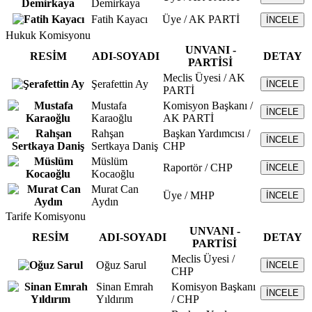
Demirkaya
Fatih Kayacı
Üye / AK PARTİ
İNCELE
Hukuk Komisyonu
UNVANI -
RESİM
ADI-SOYADI
DETAY
PARTİSİ
Meclis Üyesi / AK
Şerafettin Ay
İNCELE
PARTİ
Mustafa
Komisyon Başkanı /
İNCELE
Karaoğlu
AK PARTİ
Rahşan
Başkan Yardımcısı /
İNCELE
Sertkaya Daniş
CHP
Müslüm
Raportör / CHP
İNCELE
Kocaoğlu
Murat Can
Üye / MHP
İNCELE
Aydın
Tarife Komisyonu
UNVANI -
RESİM
ADI-SOYADI
DETAY
PARTİSİ
Meclis Üyesi /
Oğuz Sarul
İNCELE
CHP
Sinan Emrah
Komisyon Başkanı
İNCELE
Yıldırım
/ CHP