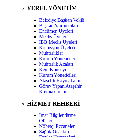
YEREL YÖNETİM
Belediye Başkan Vekili
Başkan Yardımcıları
Encümen Üyeleri
Meclis Üyeleri
İBB Meclis Üyeleri
Komisyon Üyeleri
Muhtarlıklar
Kurum Yöneticileri
Muhtarlık Azaları
Kent Konseyi
Kurum Yöneticileri
Ataşehir Kaymakamı
Görev Yapan Ataşehir
Kaymakamları
HİZMET REHBERİ
İmar Bilgilendirme
Ofisleri
Nöbetçi Eczaneler
Sağlık Ocakları