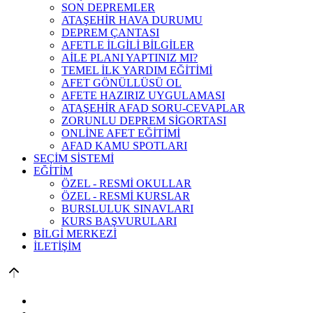
SON DEPREMLER
ATAŞEHİR HAVA DURUMU
DEPREM ÇANTASI
AFETLE İLGİLİ BİLGİLER
AİLE PLANI YAPTINIZ MI?
TEMEL İLK YARDIM EĞİTİMİ
AFET GÖNÜLLÜSÜ OL
AFETE HAZIRIZ UYGULAMASI
ATAŞEHİR AFAD SORU-CEVAPLAR
ZORUNLU DEPREM SİGORTASI
ONLİNE AFET EĞİTİMİ
AFAD KAMU SPOTLARI
SEÇİM SİSTEMİ
EĞİTİM
ÖZEL - RESMİ OKULLAR
ÖZEL - RESMİ KURSLAR
BURSLULUK SINAVLARI
KURS BAŞVURULARI
BİLGİ MERKEZİ
İLETİŞİM