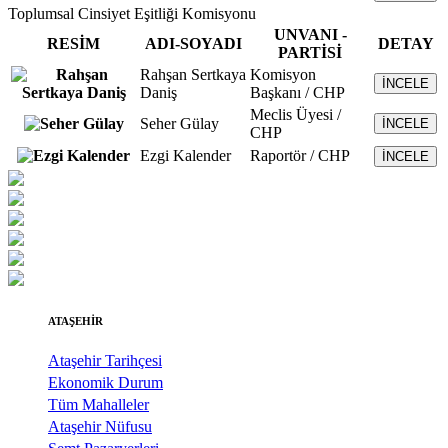
Toplumsal Cinsiyet Eşitliği Komisyonu
UNVANI -
RESİM
ADI-SOYADI
DETAY
PARTİSİ
Rahşan Sertkaya
Komisyon
İNCELE
Daniş
Başkanı / CHP
Meclis Üyesi /
Seher Gülay
İNCELE
CHP
Ezgi Kalender
Raportör / CHP
İNCELE
ATAŞEHİR
Ataşehir Tarihçesi
Ekonomik Durum
Tüm Mahalleler
Ataşehir Nüfusu