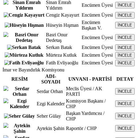
Sinan Emrah
Encümen Üyesi
İNCELE
Yıldırım
Cengiz Kayayurt
Encümen Üyesi
İNCELE
Encümen
Hüseyin Hışman
İNCELE
Başkan V.
Basri Onur
Encümen Üyesi
İNCELE
Dedetaş
Serkan Batak
Encümen Üyesi
İNCELE
Mürteza Kutluk
Encümen Üyesi
İNCELE
Fatih Evliyaoğlu
Encümen Üyesi
İNCELE
İmar ve Bayındırlık Komisyonu
ADI-
RESİM
UNVANI - PARTİSİ
DETAY
SOYADI
Meclis Üyesi / AK
Serdar Orhan
İNCELE
PARTİ
Komisyon Başkanı /
Ezgi Kalender
İNCELE
CHP
Başkan Yardımcısı /
Seher Gülay
İNCELE
CHP
Aytekin Şahin
Raportör / CHP
İNCELE