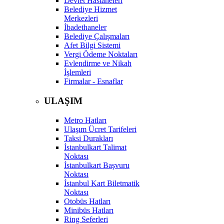
Devlet Hastaneleri
Belediye Hizmet
Merkezleri
İbadethaneler
Belediye Çalışmaları
Afet Bilgi Sistemi
Vergi Ödeme Noktaları
Evlendirme ve Nikah
İşlemleri
Firmalar - Esnaflar
ULAŞIM
Metro Hatları
Ulaşım Ücret Tarifeleri
Taksi Durakları
İstanbulkart Talimat
Noktası
İstanbulkart Başvuru
Noktası
İstanbul Kart Biletmatik
Noktası
Otobüs Hatları
Minibüs Hatları
Ring Seferleri