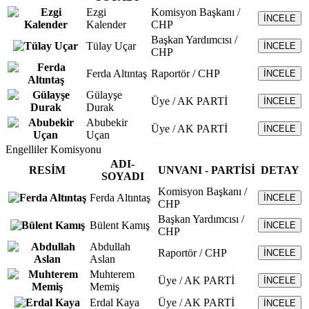
Ezgi
Komisyon Başkanı /
İNCELE
Kalender
CHP
Başkan Yardımcısı /
Tülay Uçar
İNCELE
CHP
Ferda Altıntaş
Raportör / CHP
İNCELE
Gülayşe
Üye / AK PARTİ
İNCELE
Durak
Abubekir
Üye / AK PARTİ
İNCELE
Uçan
Engelliler Komisyonu
ADI-
RESİM
UNVANI - PARTİSİ
DETAY
SOYADI
Komisyon Başkanı /
Ferda Altıntaş
İNCELE
CHP
Başkan Yardımcısı /
Bülent Kamış
İNCELE
CHP
Abdullah
Raportör / CHP
İNCELE
Aslan
Muhterem
Üye / AK PARTİ
İNCELE
Memiş
Erdal Kaya
Üye / AK PARTİ
İNCELE