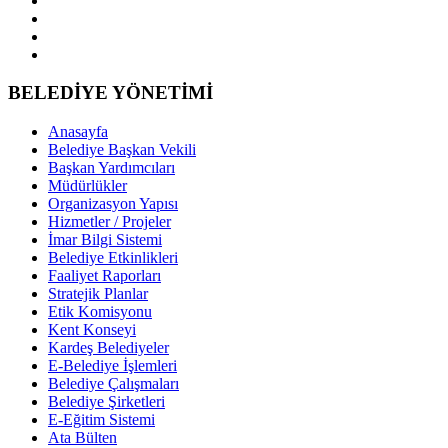
BELEDİYE YÖNETİMİ
Anasayfa
Belediye Başkan Vekili
Başkan Yardımcıları
Müdürlükler
Organizasyon Yapısı
Hizmetler / Projeler
İmar Bilgi Sistemi
Belediye Etkinlikleri
Faaliyet Raporları
Stratejik Planlar
Etik Komisyonu
Kent Konseyi
Kardeş Belediyeler
E-Belediye İşlemleri
Belediye Çalışmaları
Belediye Şirketleri
E-Eğitim Sistemi
Ata Bülten