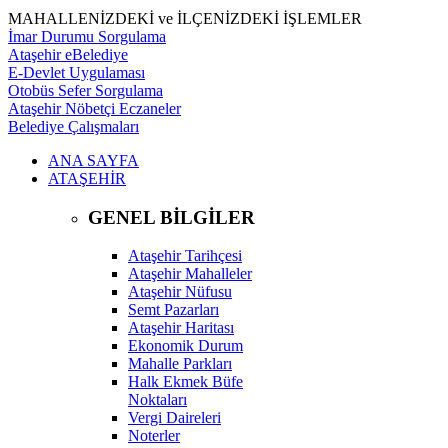
MAHALLENİZDEKİ ve İLÇENİZDEKİ İŞLEMLER
İmar Durumu Sorgulama
Ataşehir eBelediye
E-Devlet Uygulaması
Otobüs Sefer Sorgulama
Ataşehir Nöbetçi Eczaneler
Belediye Çalışmaları
ANA SAYFA
ATAŞEHİR
GENEL BİLGİLER
Ataşehir Tarihçesi
Ataşehir Mahalleler
Ataşehir Nüfusu
Semt Pazarları
Ataşehir Haritası
Ekonomik Durum
Mahalle Parkları
Halk Ekmek Büfe
Noktaları
Vergi Daireleri
Noterler