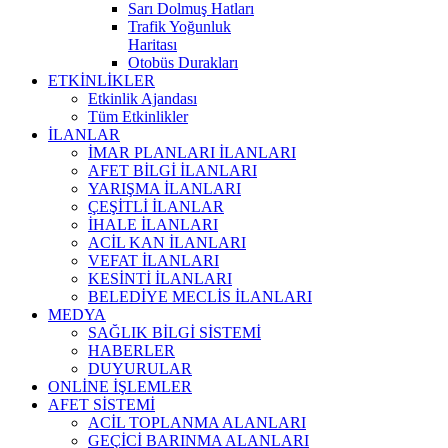
Sarı Dolmuş Hatları
Trafik Yoğunluk
Haritası
Otobüs Durakları
ETKİNLİKLER
Etkinlik Ajandası
Tüm Etkinlikler
İLANLAR
İMAR PLANLARI İLANLARI
AFET BİLGİ İLANLARI
YARIŞMA İLANLARI
ÇEŞİTLİ İLANLAR
İHALE İLANLARI
ACİL KAN İLANLARI
VEFAT İLANLARI
KESİNTİ İLANLARI
BELEDİYE MECLİS İLANLARI
MEDYA
SAĞLIK BİLGİ SİSTEMİ
HABERLER
DUYURULAR
ONLİNE İŞLEMLER
AFET SİSTEMİ
ACİL TOPLANMA ALANLARI
GEÇİCİ BARINMA ALANLARI