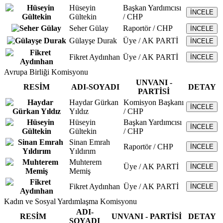
Hüseyin
Başkan Yardımcısı
İNCELE
Gültekin
/ CHP
Seher Gülay
Raportör / CHP
İNCELE
Gülayşe Durak
Üye / AK PARTİ
İNCELE
Fikret Aydınhan
Üye / AK PARTİ
İNCELE
Avrupa Birliği Komisyonu
UNVANI -
RESİM
ADI-SOYADI
DETAY
PARTİSİ
Haydar Gürkan
Komisyon Başkanı
İNCELE
Yıldız
/ CHP
Hüseyin
Başkan Yardımcısı
İNCELE
Gültekin
/ CHP
Sinan Emrah
Raportör / CHP
İNCELE
Yıldırım
Muhterem
Üye / AK PARTİ
İNCELE
Memiş
Fikret Aydınhan
Üye / AK PARTİ
İNCELE
Kadın ve Sosyal Yardımlaşma Komisyonu
ADI-
RESİM
UNVANI - PARTİSİ
DETAY
SOYADI