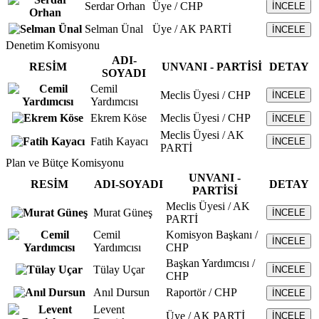
Serdar Orhan
Üye / CHP
İNCELE
Selman Ünal
Üye / AK PARTİ
İNCELE
Denetim Komisyonu
ADI-
RESİM
UNVANI - PARTİSİ
DETAY
SOYADI
Cemil
Meclis Üyesi / CHP
İNCELE
Yardımcısı
Ekrem Köse
Meclis Üyesi / CHP
İNCELE
Meclis Üyesi / AK
Fatih Kayacı
İNCELE
PARTİ
Plan ve Bütçe Komisyonu
UNVANI -
RESİM
ADI-SOYADI
DETAY
PARTİSİ
Meclis Üyesi / AK
Murat Güneş
İNCELE
PARTİ
Cemil
Komisyon Başkanı /
İNCELE
Yardımcısı
CHP
Başkan Yardımcısı /
Tülay Uçar
İNCELE
CHP
Anıl Dursun
Raportör / CHP
İNCELE
Levent
Üye / AK PARTİ
İNCELE