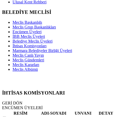
Ulusal Kent Rehberi
BELEDİYE MECLİSİ
Meclis Başkanlığı
Meclis Grup Başkanlıkları
Encümen Üyeleri
İBB Meclis Üyeleri
Belediye Meclis Üyeleri
İhtisas Komisyonları
Marmara Belediyeler Birliği Üyeleri
Meclis Canlı Yayın
Meclis Gündemleri
Meclis Kararları
Meclis Albümü
İHTİSAS KOMİSYONLARI
GERİ DÖN
ENCÜMEN ÜYELERİ
RESİM
ADI-SOYADI
UNVANI
DETAY