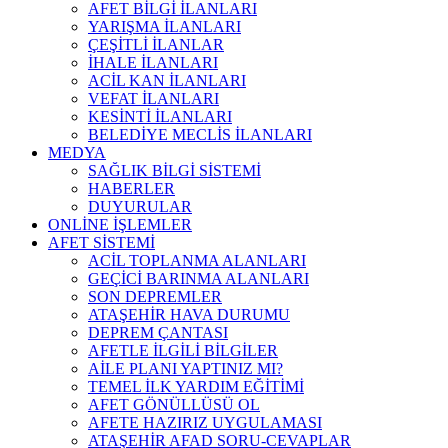
AFET BİLGİ İLANLARI
YARIŞMA İLANLARI
ÇEŞİTLİ İLANLAR
İHALE İLANLARI
ACİL KAN İLANLARI
VEFAT İLANLARI
KESİNTİ İLANLARI
BELEDİYE MECLİS İLANLARI
MEDYA
SAĞLIK BİLGİ SİSTEMİ
HABERLER
DUYURULAR
ONLİNE İŞLEMLER
AFET SİSTEMİ
ACİL TOPLANMA ALANLARI
GEÇİCİ BARINMA ALANLARI
SON DEPREMLER
ATAŞEHİR HAVA DURUMU
DEPREM ÇANTASI
AFETLE İLGİLİ BİLGİLER
AİLE PLANI YAPTINIZ MI?
TEMEL İLK YARDIM EĞİTİMİ
AFET GÖNÜLLÜSÜ OL
AFETE HAZIRIZ UYGULAMASI
ATAŞEHİR AFAD SORU-CEVAPLAR