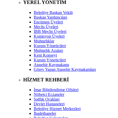
YEREL YÖNETİM
Belediye Başkan Vekili
Başkan Yardımcıları
Encümen Üyeleri
Meclis Üyeleri
İBB Meclis Üyeleri
Komisyon Üyeleri
Muhtarlıklar
Kurum Yöneticileri
Muhtarlık Azaları
Kent Konseyi
Kurum Yöneticileri
Ataşehir Kaymakamı
Görev Yapan Ataşehir Kaymakamları
HİZMET REHBERİ
İmar Bilgilendirme Ofisleri
Nöbetçi Eczaneler
Sağlık Ocakları
Devlet Hastaneleri
Belediye Hizmet Merkezleri
İbadethaneler