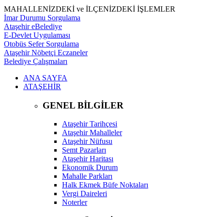
MAHALLENİZDEKİ ve İLÇENİZDEKİ İŞLEMLER
İmar Durumu Sorgulama
Ataşehir eBelediye
E-Devlet Uygulaması
Otobüs Sefer Sorgulama
Ataşehir Nöbetçi Eczaneler
Belediye Çalışmaları
ANA SAYFA
ATAŞEHİR
GENEL BİLGİLER
Ataşehir Tarihçesi
Ataşehir Mahalleler
Ataşehir Nüfusu
Semt Pazarları
Ataşehir Haritası
Ekonomik Durum
Mahalle Parkları
Halk Ekmek Büfe Noktaları
Vergi Daireleri
Noterler