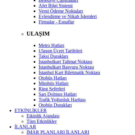
Belediye Çalışmaları
Afet Bilgi Sistemi
Vergi Ödeme Noktaları
Evlendirme ve Nikah İşlemleri
Firmalar - Esnaflar
ULAŞIM
Metro Hatları
Ulaşım Ücret Tarifeleri
Taksi Durakları
İstanbulkart Talimat Noktası
İstanbulkart Başvuru Noktası
İstanbul Kart Biletmatik Noktası
Otobüs Hatları
Minibüs Hatları
Ring Seferleri
Sarı Dolmuş Hatları
Trafik Yoğunluk Haritası
Otobüs Durakları
ETKİNLİKLER
Etkinlik Ajandası
Tüm Etkinlikler
İLANLAR
İMAR PLANLARI İLANLARI