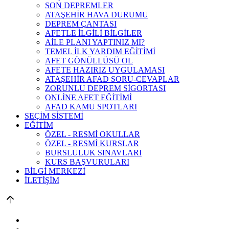
SON DEPREMLER
ATAŞEHİR HAVA DURUMU
DEPREM ÇANTASI
AFETLE İLGİLİ BİLGİLER
AİLE PLANI YAPTINIZ MI?
TEMEL İLK YARDIM EĞİTİMİ
AFET GÖNÜLLÜSÜ OL
AFETE HAZIRIZ UYGULAMASI
ATAŞEHİR AFAD SORU-CEVAPLAR
ZORUNLU DEPREM SİGORTASI
ONLİNE AFET EĞİTİMİ
AFAD KAMU SPOTLARI
SEÇİM SİSTEMİ
EĞİTİM
ÖZEL - RESMİ OKULLAR
ÖZEL - RESMİ KURSLAR
BURSLULUK SINAVLARI
KURS BAŞVURULARI
BİLGİ MERKEZİ
İLETİŞİM