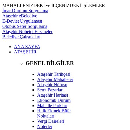
MAHALLENİZDEKİ ve İLÇENİZDEKİ İŞLEMLER
İmar Durumu Sorgulama
Ataşehir eBelediye
E-Devlet Uygulaması
Otobüs Sefer Sorgulama
Ataşehir Nöbetçi Eczaneler
Belediye Çalışmaları
ANA SAYFA
ATAŞEHİR
GENEL BİLGİLER
Ataşehir Tarihçesi
Ataşehir Mahalleler
Ataşehir Nüfusu
Semt Pazarları
Ataşehir Haritası
Ekonomik Durum
Mahalle Parkları
Halk Ekmek Büfe
Noktaları
Vergi Daireleri
Noterler