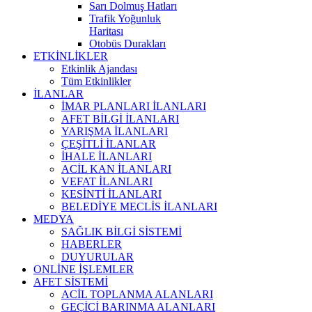
Sarı Dolmuş Hatları
Trafik Yoğunluk
Haritası
Otobüs Durakları
ETKİNLİKLER
Etkinlik Ajandası
Tüm Etkinlikler
İLANLAR
İMAR PLANLARI İLANLARI
AFET BİLGİ İLANLARI
YARIŞMA İLANLARI
ÇEŞİTLİ İLANLAR
İHALE İLANLARI
ACİL KAN İLANLARI
VEFAT İLANLARI
KESİNTİ İLANLARI
BELEDİYE MECLİS İLANLARI
MEDYA
SAĞLIK BİLGİ SİSTEMİ
HABERLER
DUYURULAR
ONLİNE İŞLEMLER
AFET SİSTEMİ
ACİL TOPLANMA ALANLARI
GEÇİCİ BARINMA ALANLARI