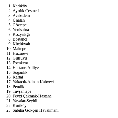
temasıyla
Kadıköy
gerçekleştirilecek
Ayrılık Çeşmesi
etkinlikler, 15-
Acıbadem
17 Temmuz
Ünalan
tarihleri
Göztepe
arasında çeşitli
Yenisahra
noktalarda
Kozyatağı
düzenlenecek.
Bostancı
Küçükyalı
Maltepe
Huzurevi
Gülsuyu
Esenkent
Hastane-Adliye
Soğanlık
Kartal
Yakacık-Adnan Kahveci
Pendik
Tavşantepe
Fevzi Çakmak-Hastane
Yayalar-Şeyhli
Kurtköy
Sabiha Gökçen Havalimanı