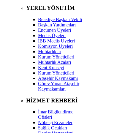
YEREL YÖNETİM
Belediye Başkan Vekili
Başkan Yardımcıları
Encümen Üyeleri
Meclis Üyeleri
İBB Meclis Üyeleri
Komisyon Üyeleri
Muhtarlıklar
Kurum Yöneticileri
Muhtarlık Azaları
Kent Konseyi
Kurum Yöneticileri
Ataşehir Kaymakamı
Görev Yapan Ataşehir
Kaymakamları
HİZMET REHBERİ
İmar Bilgilendirme
Ofisleri
Nöbetçi Eczaneler
Sağlık Ocakları