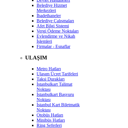
Devlet Hastaneleri
Belediye Hizmet
Merkezleri
İbadethaneler
Belediye Çalışmaları
Afet Bilgi Sistemi
Vergi Ödeme Noktaları
Evlendirme ve Nikah
İşlemleri
Firmalar - Esnaflar
ULAŞIM
Metro Hatları
Ulaşım Ücret Tarifeleri
Taksi Durakları
İstanbulkart Talimat
Noktası
İstanbulkart Başvuru
Noktası
İstanbul Kart Biletmatik
Noktası
Otobüs Hatları
Minibüs Hatları
Ring Seferleri