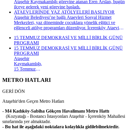
Ataşehir Kaymakamlığı görevine atanan Eren Arslan, bugün
ilçeye gelerek yeni görevine başladı.
ATAEVLERİNDE YAZ ATÖLYELERİ BAŞLIYOR
Ataşehir Belediyesi’ne bağlı Ataevleri Sosyal Hizmet
Merkezleri, yaz döneminde çocuklara yönelik eğitici ve
eğlenceli atölye programları düzenliyor. İçerenköy Ataevi
Sosyal Hizmet Merkezi’nde gerçekleştirilecek yaz atölyeleri
15 TEMMUZ DEMOKRASİ VE MİLLİ BİRLİK GÜNÜ
kapsamında çocuklar hem yeni beceriler kazanacak hem de
PROGRAMI
keyifli bir yaz dönemi geçirecek.
15 TEMMUZ DEMOKRASİ VE MİLLİ BİRLİK GÜNÜ
PROGRAMI
Ataşehir
Kaymakamlığı,
15 Temmuz
Demokrasi ve
Millî Birlik
METRO HATLARI
Günü
kapsamında
GERİ DÖN
düzenlenecek
anma
Ataşehir'den Geçen Metro Hatları
programının
takvimini
- M4 Kadıköy-Sabiha Gökçen Havalimanı Metro Hattı
açıkladı. "İrade
(Kozyatağı - Bostancı İstasyonları Ataşehir - İçerenköy Mahallesi
Bizim, Vatan
sınırlarında yer almaktadır.
Bizim"
- Bu hat ile aşağıdaki noktalara kolaylıkla gidilebilmektedir.