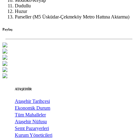
Modoko-Keyap
Dudullu
Huzur
Parseller (M5 Üsküdar-Çekmeköy Metro Hattına Aktarma)
Paylaş
ATAŞEHİR
Ataşehir Tarihçesi
Ekonomik Durum
Tüm Mahalleler
Ataşehir Nüfusu
Semt Pazaryerleri
Kurum Yöneticileri