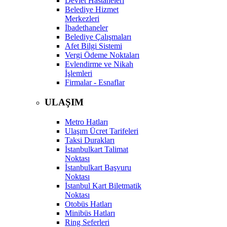
Devlet Hastaneleri
Belediye Hizmet
Merkezleri
İbadethaneler
Belediye Çalışmaları
Afet Bilgi Sistemi
Vergi Ödeme Noktaları
Evlendirme ve Nikah
İşlemleri
Firmalar - Esnaflar
ULAŞIM
Metro Hatları
Ulaşım Ücret Tarifeleri
Taksi Durakları
İstanbulkart Talimat
Noktası
İstanbulkart Başvuru
Noktası
İstanbul Kart Biletmatik
Noktası
Otobüs Hatları
Minibüs Hatları
Ring Seferleri