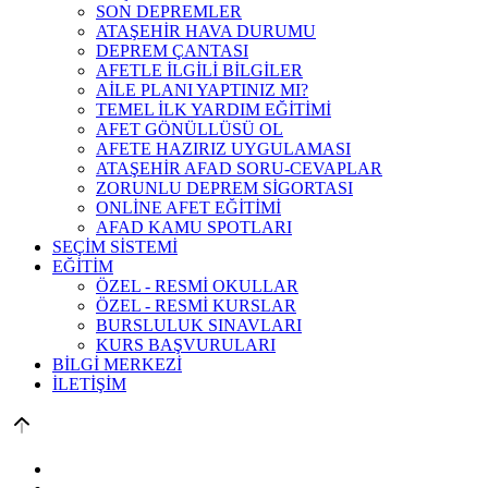
SON DEPREMLER
ATAŞEHİR HAVA DURUMU
DEPREM ÇANTASI
AFETLE İLGİLİ BİLGİLER
AİLE PLANI YAPTINIZ MI?
TEMEL İLK YARDIM EĞİTİMİ
AFET GÖNÜLLÜSÜ OL
AFETE HAZIRIZ UYGULAMASI
ATAŞEHİR AFAD SORU-CEVAPLAR
ZORUNLU DEPREM SİGORTASI
ONLİNE AFET EĞİTİMİ
AFAD KAMU SPOTLARI
SEÇİM SİSTEMİ
EĞİTİM
ÖZEL - RESMİ OKULLAR
ÖZEL - RESMİ KURSLAR
BURSLULUK SINAVLARI
KURS BAŞVURULARI
BİLGİ MERKEZİ
İLETİŞİM