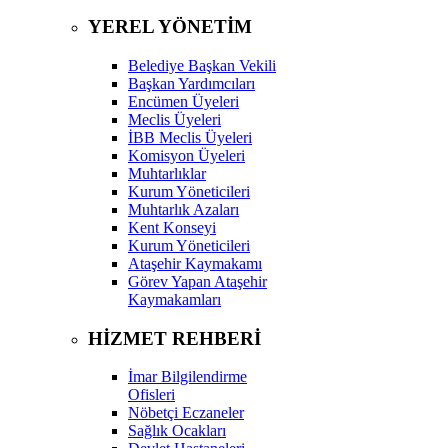
YEREL YÖNETİM
Belediye Başkan Vekili
Başkan Yardımcıları
Encümen Üyeleri
Meclis Üyeleri
İBB Meclis Üyeleri
Komisyon Üyeleri
Muhtarlıklar
Kurum Yöneticileri
Muhtarlık Azaları
Kent Konseyi
Kurum Yöneticileri
Ataşehir Kaymakamı
Görev Yapan Ataşehir
Kaymakamları
HİZMET REHBERİ
İmar Bilgilendirme
Ofisleri
Nöbetçi Eczaneler
Sağlık Ocakları