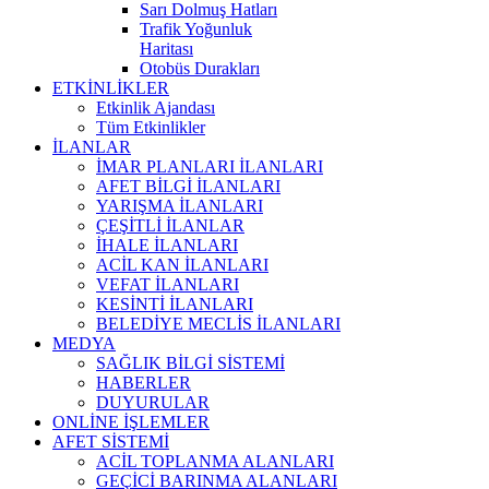
Sarı Dolmuş Hatları
Trafik Yoğunluk
Haritası
Otobüs Durakları
ETKİNLİKLER
Etkinlik Ajandası
Tüm Etkinlikler
İLANLAR
İMAR PLANLARI İLANLARI
AFET BİLGİ İLANLARI
YARIŞMA İLANLARI
ÇEŞİTLİ İLANLAR
İHALE İLANLARI
ACİL KAN İLANLARI
VEFAT İLANLARI
KESİNTİ İLANLARI
BELEDİYE MECLİS İLANLARI
MEDYA
SAĞLIK BİLGİ SİSTEMİ
HABERLER
DUYURULAR
ONLİNE İŞLEMLER
AFET SİSTEMİ
ACİL TOPLANMA ALANLARI
GEÇİCİ BARINMA ALANLARI