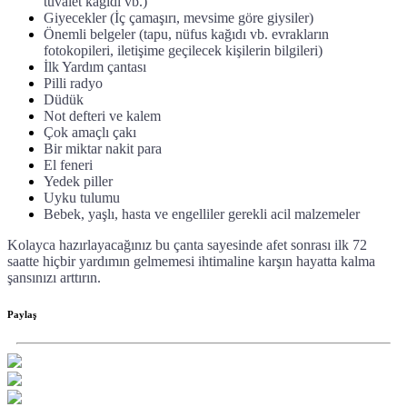
tuvalet kağıdı vb.)
Giyecekler (İç çamaşırı, mevsime göre giysiler)
Önemli belgeler (tapu, nüfus kağıdı vb. evrakların
fotokopileri, iletişime geçilecek kişilerin bilgileri)
İlk Yardım çantası
Pilli radyo
Düdük
Not defteri ve kalem
Çok amaçlı çakı
Bir miktar nakit para
El feneri
Yedek piller
Uyku tulumu
Bebek, yaşlı, hasta ve engelliler gerekli acil malzemeler
Kolayca hazırlayacağınız bu çanta sayesinde afet sonrası ilk 72
saatte hiçbir yardımın gelmemesi ihtimaline karşın hayatta kalma
şansınızı arttırın.
Paylaş