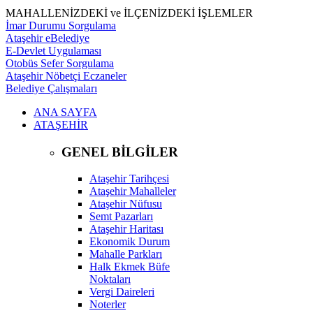
MAHALLENİZDEKİ ve İLÇENİZDEKİ İŞLEMLER
İmar Durumu Sorgulama
Ataşehir eBelediye
E-Devlet Uygulaması
Otobüs Sefer Sorgulama
Ataşehir Nöbetçi Eczaneler
Belediye Çalışmaları
ANA SAYFA
ATAŞEHİR
GENEL BİLGİLER
Ataşehir Tarihçesi
Ataşehir Mahalleler
Ataşehir Nüfusu
Semt Pazarları
Ataşehir Haritası
Ekonomik Durum
Mahalle Parkları
Halk Ekmek Büfe
Noktaları
Vergi Daireleri
Noterler