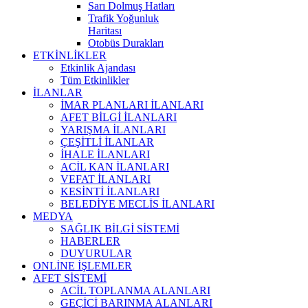
Sarı Dolmuş Hatları
Trafik Yoğunluk
Haritası
Otobüs Durakları
ETKİNLİKLER
Etkinlik Ajandası
Tüm Etkinlikler
İLANLAR
İMAR PLANLARI İLANLARI
AFET BİLGİ İLANLARI
YARIŞMA İLANLARI
ÇEŞİTLİ İLANLAR
İHALE İLANLARI
ACİL KAN İLANLARI
VEFAT İLANLARI
KESİNTİ İLANLARI
BELEDİYE MECLİS İLANLARI
MEDYA
SAĞLIK BİLGİ SİSTEMİ
HABERLER
DUYURULAR
ONLİNE İŞLEMLER
AFET SİSTEMİ
ACİL TOPLANMA ALANLARI
GEÇİCİ BARINMA ALANLARI