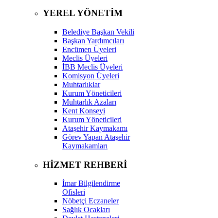
YEREL YÖNETİM
Belediye Başkan Vekili
Başkan Yardımcıları
Encümen Üyeleri
Meclis Üyeleri
İBB Meclis Üyeleri
Komisyon Üyeleri
Muhtarlıklar
Kurum Yöneticileri
Muhtarlık Azaları
Kent Konseyi
Kurum Yöneticileri
Ataşehir Kaymakamı
Görev Yapan Ataşehir
Kaymakamları
HİZMET REHBERİ
İmar Bilgilendirme
Ofisleri
Nöbetçi Eczaneler
Sağlık Ocakları