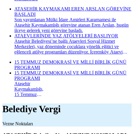
ATAŞEHİR KAYMAKAMI EREN ARSLAN GÖREVİNE
BAŞLADI
Son yayımlanan Mülki İdare Amirleri Kararnamesi ile
Ataşehir Kaymakamlığı görevine atanan Eren Arslan, bugün
ilçeye gelerek yeni görevine başladı.
ATAEVLERİNDE YAZ ATÖLYELERİ BAŞLIYOR
Ataşehir Belediyesi’ne bağlı Ataevleri Sosyal Hizmet
Merkezleri, yaz döneminde çocuklara yönelik eğitici ve
eğlenceli atölye programları düzenliyor. İçerenköy Ataevi
Sosyal Hizmet Merkezi’nde gerçekleştirilecek yaz atölyeleri
15 TEMMUZ DEMOKRASİ VE MİLLİ BİRLİK GÜNÜ
kapsamında çocuklar hem yeni beceriler kazanacak hem de
PROGRAMI
keyifli bir yaz dönemi geçirecek.
15 TEMMUZ DEMOKRASİ VE MİLLİ BİRLİK GÜNÜ
PROGRAMI
Ataşehir
Kaymakamlığı,
15 Temmuz
Demokrasi ve
Millî Birlik
Belediye Vergi
Günü
kapsamında
düzenlenecek
Vezne Noktaları
anma
programının