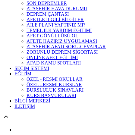
SON DEPREMLER
ATAŞEHİR HAVA DURUMU
DEPREM ÇANTASI
AFETLE İLGİLİ BİLGİLER
AİLE PLANI YAPTINIZ MI?
TEMEL İLK YARDIM EĞİTİMİ
AFET GÖNÜLLÜSÜ OL
AFETE HAZIRIZ UYGULAMASI
ATAŞEHİR AFAD SORU-CEVAPLAR
ZORUNLU DEPREM SİGORTASI
ONLİNE AFET EĞİTİMİ
AFAD KAMU SPOTLARI
SEÇİM SİSTEMİ
EĞİTİM
ÖZEL - RESMİ OKULLAR
ÖZEL - RESMİ KURSLAR
BURSLULUK SINAVLARI
KURS BAŞVURULARI
BİLGİ MERKEZİ
İLETİŞİM