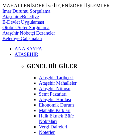
MAHALLENİZDEKİ ve İLÇENİZDEKİ İŞLEMLER
İmar Durumu Sorgulama
Ataşehir eBelediye
E-Devlet Uygulaması
Otobüs Sefer Sorgulama
Ataşehir Nöbetçi Eczaneler
Belediye Çalışmaları
ANA SAYFA
ATAŞEHİR
GENEL BİLGİLER
Ataşehir Tarihçesi
Ataşehir Mahalleler
Ataşehir Nüfusu
Semt Pazarları
Ataşehir Haritası
Ekonomik Durum
Mahalle Parkları
Halk Ekmek Büfe
Noktaları
Vergi Daireleri
Noterler