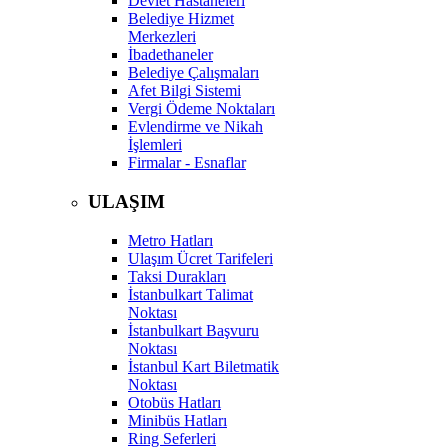
Devlet Hastaneleri
Belediye Hizmet
Merkezleri
İbadethaneler
Belediye Çalışmaları
Afet Bilgi Sistemi
Vergi Ödeme Noktaları
Evlendirme ve Nikah
İşlemleri
Firmalar - Esnaflar
ULAŞIM
Metro Hatları
Ulaşım Ücret Tarifeleri
Taksi Durakları
İstanbulkart Talimat
Noktası
İstanbulkart Başvuru
Noktası
İstanbul Kart Biletmatik
Noktası
Otobüs Hatları
Minibüs Hatları
Ring Seferleri