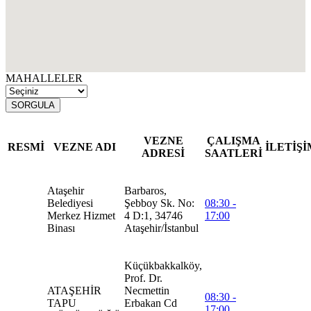
MAHALLELER
SORGULA
VEZNE
ÇALIŞMA
RESMİ
VEZNE ADI
İLETİŞİ
ADRESİ
SAATLERİ
Ataşehir
Barbaros,
Belediyesi
Şebboy Sk. No:
08:30 -
Merkez Hizmet
4 D:1, 34746
17:00
Binası
Ataşehir/İstanbul
Küçükbakkalköy,
Prof. Dr.
ATAŞEHİR
Necmettin
08:30 -
TAPU
Erbakan Cd
17:00