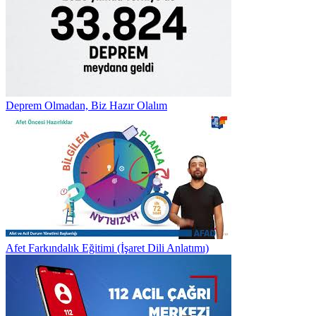
Deprem Olmadan, Biz Hazır Olalım
Afet Farkındalık Eğitimi (İşaret Dili Anlatımı)