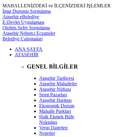
MAHALLENİZDEKİ ve İLÇENİZDEKİ İŞLEMLER
İmar Durumu Sorgulama
Ataşehir eBelediye
E-Devlet Uygulaması
Otobüs Sefer Sorgulama
Ataşehir Nöbetçi Eczaneler
Belediye Çalışmaları
ANA SAYFA
ATAŞEHİR
GENEL BİLGİLER
Ataşehir Tarihçesi
Ataşehir Mahalleler
Ataşehir Nüfusu
Semt Pazarları
Ataşehir Haritası
Ekonomik Durum
Mahalle Parkları
Halk Ekmek Büfe
Noktaları
Vergi Daireleri
Noterler