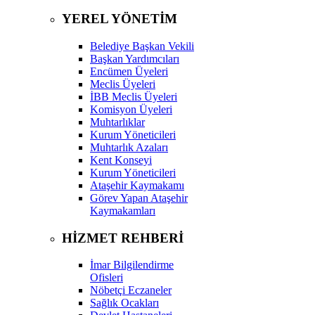
YEREL YÖNETİM
Belediye Başkan Vekili
Başkan Yardımcıları
Encümen Üyeleri
Meclis Üyeleri
İBB Meclis Üyeleri
Komisyon Üyeleri
Muhtarlıklar
Kurum Yöneticileri
Muhtarlık Azaları
Kent Konseyi
Kurum Yöneticileri
Ataşehir Kaymakamı
Görev Yapan Ataşehir
Kaymakamları
HİZMET REHBERİ
İmar Bilgilendirme
Ofisleri
Nöbetçi Eczaneler
Sağlık Ocakları