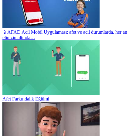
📱AFAD Acil Mobil Uygulaması; afet ve acil durumlarda, her an
elinizin altında…
Afet Farkındalık Eğitimi