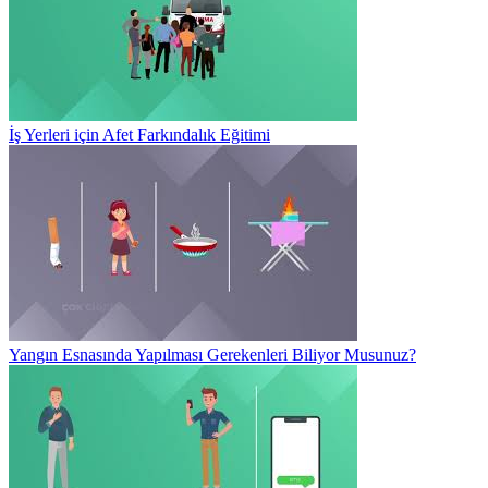
İş Yerleri için Afet Farkındalık Eğitimi
Yangın Esnasında Yapılması Gerekenleri Biliyor Musunuz?