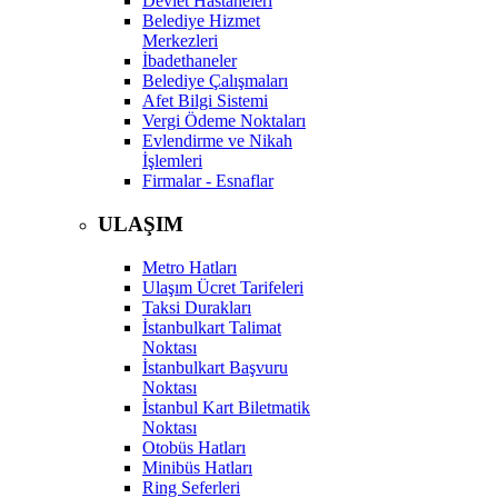
Devlet Hastaneleri
Belediye Hizmet
Merkezleri
İbadethaneler
Belediye Çalışmaları
Afet Bilgi Sistemi
Vergi Ödeme Noktaları
Evlendirme ve Nikah
İşlemleri
Firmalar - Esnaflar
ULAŞIM
Metro Hatları
Ulaşım Ücret Tarifeleri
Taksi Durakları
İstanbulkart Talimat
Noktası
İstanbulkart Başvuru
Noktası
İstanbul Kart Biletmatik
Noktası
Otobüs Hatları
Minibüs Hatları
Ring Seferleri