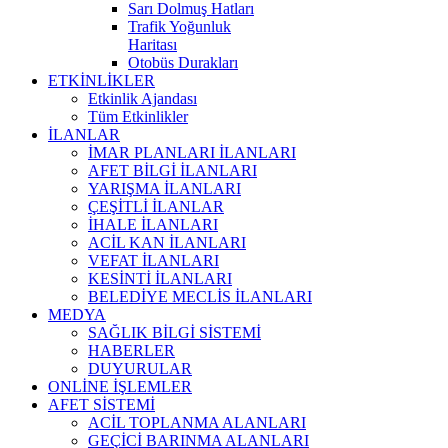
Sarı Dolmuş Hatları
Trafik Yoğunluk
Haritası
Otobüs Durakları
ETKİNLİKLER
Etkinlik Ajandası
Tüm Etkinlikler
İLANLAR
İMAR PLANLARI İLANLARI
AFET BİLGİ İLANLARI
YARIŞMA İLANLARI
ÇEŞİTLİ İLANLAR
İHALE İLANLARI
ACİL KAN İLANLARI
VEFAT İLANLARI
KESİNTİ İLANLARI
BELEDİYE MECLİS İLANLARI
MEDYA
SAĞLIK BİLGİ SİSTEMİ
HABERLER
DUYURULAR
ONLİNE İŞLEMLER
AFET SİSTEMİ
ACİL TOPLANMA ALANLARI
GEÇİCİ BARINMA ALANLARI