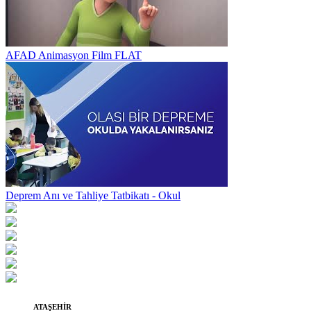
AFAD Animasyon Film FLAT
Deprem Anı ve Tahliye Tatbikatı - Okul
ATAŞEHİR