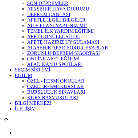
SON DEPREMLER
ATAŞEHİR HAVA DURUMU
DEPREM ÇANTASI
AFETLE İLGİLİ BİLGİLER
AİLE PLANI YAPTINIZ MI?
TEMEL İLK YARDIM EĞİTİMİ
AFET GÖNÜLLÜSÜ OL
AFETE HAZIRIZ UYGULAMASI
ATAŞEHİR AFAD SORU-CEVAPLAR
ZORUNLU DEPREM SİGORTASI
ONLİNE AFET EĞİTİMİ
AFAD KAMU SPOTLARI
SEÇİM SİSTEMİ
EĞİTİM
ÖZEL - RESMİ OKULLAR
ÖZEL - RESMİ KURSLAR
BURSLULUK SINAVLARI
KURS BAŞVURULARI
BİLGİ MERKEZİ
İLETİŞİM