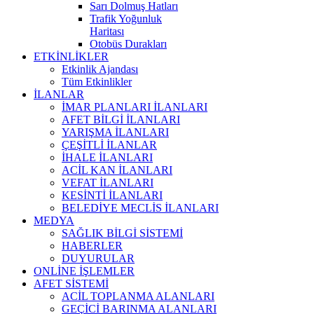
Sarı Dolmuş Hatları
Trafik Yoğunluk
Haritası
Otobüs Durakları
ETKİNLİKLER
Etkinlik Ajandası
Tüm Etkinlikler
İLANLAR
İMAR PLANLARI İLANLARI
AFET BİLGİ İLANLARI
YARIŞMA İLANLARI
ÇEŞİTLİ İLANLAR
İHALE İLANLARI
ACİL KAN İLANLARI
VEFAT İLANLARI
KESİNTİ İLANLARI
BELEDİYE MECLİS İLANLARI
MEDYA
SAĞLIK BİLGİ SİSTEMİ
HABERLER
DUYURULAR
ONLİNE İŞLEMLER
AFET SİSTEMİ
ACİL TOPLANMA ALANLARI
GEÇİCİ BARINMA ALANLARI