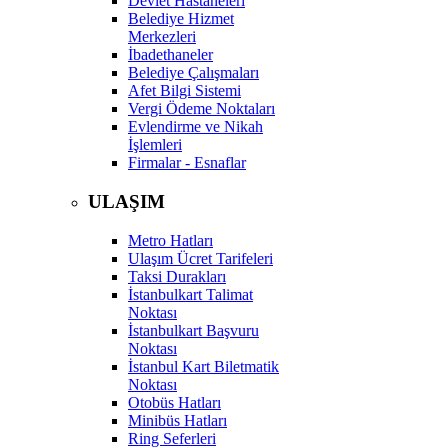
Devlet Hastaneleri
Belediye Hizmet
Merkezleri
İbadethaneler
Belediye Çalışmaları
Afet Bilgi Sistemi
Vergi Ödeme Noktaları
Evlendirme ve Nikah
İşlemleri
Firmalar - Esnaflar
ULAŞIM
Metro Hatları
Ulaşım Ücret Tarifeleri
Taksi Durakları
İstanbulkart Talimat
Noktası
İstanbulkart Başvuru
Noktası
İstanbul Kart Biletmatik
Noktası
Otobüs Hatları
Minibüs Hatları
Ring Seferleri