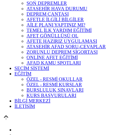
SON DEPREMLER
ATAŞEHİR HAVA DURUMU
DEPREM ÇANTASI
AFETLE İLGİLİ BİLGİLER
AİLE PLANI YAPTINIZ MI?
TEMEL İLK YARDIM EĞİTİMİ
AFET GÖNÜLLÜSÜ OL
AFETE HAZIRIZ UYGULAMASI
ATAŞEHİR AFAD SORU-CEVAPLAR
ZORUNLU DEPREM SİGORTASI
ONLİNE AFET EĞİTİMİ
AFAD KAMU SPOTLARI
SEÇİM SİSTEMİ
EĞİTİM
ÖZEL - RESMİ OKULLAR
ÖZEL - RESMİ KURSLAR
BURSLULUK SINAVLARI
KURS BAŞVURULARI
BİLGİ MERKEZİ
İLETİŞİM