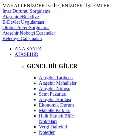
MAHALLENİZDEKİ ve İLÇENİZDEKİ İŞLEMLER
İmar Durumu Sorgulama
Ataşehir eBelediye
E-Devlet Uygulaması
Otobüs Sefer Sorgulama
Ataşehir Nöbetçi Eczaneler
Belediye Çalışmaları
ANA SAYFA
ATAŞEHİR
GENEL BİLGİLER
Ataşehir Tarihçesi
Ataşehir Mahalleler
Ataşehir Nüfusu
Semt Pazarları
Ataşehir Haritası
Ekonomik Durum
Mahalle Parkları
Halk Ekmek Büfe
Noktaları
Vergi Daireleri
Noterler