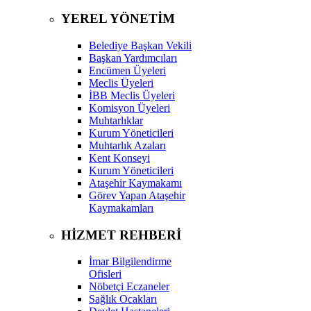
YEREL YÖNETİM
Belediye Başkan Vekili
Başkan Yardımcıları
Encümen Üyeleri
Meclis Üyeleri
İBB Meclis Üyeleri
Komisyon Üyeleri
Muhtarlıklar
Kurum Yöneticileri
Muhtarlık Azaları
Kent Konseyi
Kurum Yöneticileri
Ataşehir Kaymakamı
Görev Yapan Ataşehir
Kaymakamları
HİZMET REHBERİ
İmar Bilgilendirme
Ofisleri
Nöbetçi Eczaneler
Sağlık Ocakları