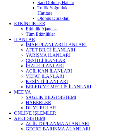
Sarı Dolmuş Hatları
Trafik Yoğunluk
Haritası
Otobüs Durakları
ETKİNLİKLER
Etkinlik Ajandası
Tüm Etkinlikler
İLANLAR
İMAR PLANLARI İLANLARI
AFET BİLGİ İLANLARI
YARIŞMA İLANLARI
ÇEŞİTLİ İLANLAR
İHALE İLANLARI
ACİL KAN İLANLARI
VEFAT İLANLARI
KESİNTİ İLANLARI
BELEDİYE MECLİS İLANLARI
MEDYA
SAĞLIK BİLGİ SİSTEMİ
HABERLER
DUYURULAR
ONLİNE İŞLEMLER
AFET SİSTEMİ
ACİL TOPLANMA ALANLARI
GEÇİCİ BARINMA ALANLARI