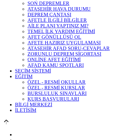
SON DEPREMLER
ATAŞEHİR HAVA DURUMU
DEPREM ÇANTASI
AFETLE İLGİLİ BİLGİLER
AİLE PLANI YAPTINIZ MI?
TEMEL İLK YARDIM EĞİTİMİ
AFET GÖNÜLLÜSÜ OL
AFETE HAZIRIZ UYGULAMASI
ATAŞEHİR AFAD SORU-CEVAPLAR
ZORUNLU DEPREM SİGORTASI
ONLİNE AFET EĞİTİMİ
AFAD KAMU SPOTLARI
SEÇİM SİSTEMİ
EĞİTİM
ÖZEL - RESMİ OKULLAR
ÖZEL - RESMİ KURSLAR
BURSLULUK SINAVLARI
KURS BAŞVURULARI
BİLGİ MERKEZİ
İLETİŞİM