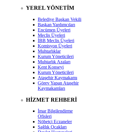
YEREL YÖNETİM
Belediye Başkan Vekili
Başkan Yardımcıları
Encümen Üyeleri
Meclis Üyeleri
İBB Meclis Üyeleri
Komisyon Üyeleri
Muhtarlıklar
Kurum Yöneticileri
Muhtarlık Azaları
Kent Konseyi
Kurum Yöneticileri
Ataşehir Kaymakamı
Görev Yapan Ataşehir
Kaymakamları
HİZMET REHBERİ
İmar Bilgilendirme
Ofisleri
Nöbetçi Eczaneler
Sağlık Ocakları