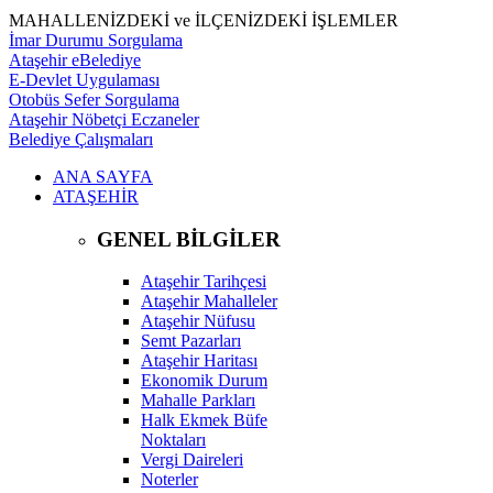
MAHALLENİZDEKİ ve İLÇENİZDEKİ İŞLEMLER
İmar Durumu Sorgulama
Ataşehir eBelediye
E-Devlet Uygulaması
Otobüs Sefer Sorgulama
Ataşehir Nöbetçi Eczaneler
Belediye Çalışmaları
ANA SAYFA
ATAŞEHİR
GENEL BİLGİLER
Ataşehir Tarihçesi
Ataşehir Mahalleler
Ataşehir Nüfusu
Semt Pazarları
Ataşehir Haritası
Ekonomik Durum
Mahalle Parkları
Halk Ekmek Büfe
Noktaları
Vergi Daireleri
Noterler