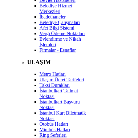
Devlet Hastaneleri
Belediye Hizmet
Merkezleri
İbadethaneler
Belediye Çalışmaları
Afet Bilgi Sistemi
Vergi Ödeme Noktaları
Evlendirme ve Nikah
İşlemleri
Firmalar - Esnaflar
ULAŞIM
Metro Hatları
Ulaşım Ücret Tarifeleri
Taksi Durakları
İstanbulkart Talimat
Noktası
İstanbulkart Başvuru
Noktası
İstanbul Kart Biletmatik
Noktası
Otobüs Hatları
Minibüs Hatları
Ring Seferleri