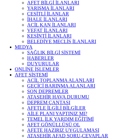
AFET BİLGİ İLANLARI
YARIŞMA İLANLARI
ÇEŞİTLİ İLANLAR
İHALE İLANLARI
ACİL KAN İLANLARI
VEFAT İLANLARI
KESİNTİ İLANLARI
BELEDİYE MECLİS İLANLARI
MEDYA
SAĞLIK BİLGİ SİSTEMİ
HABERLER
DUYURULAR
ONLİNE İŞLEMLER
AFET SİSTEMİ
ACİL TOPLANMA ALANLARI
GEÇİCİ BARINMA ALANLARI
SON DEPREMLER
ATAŞEHİR HAVA DURUMU
DEPREM ÇANTASI
AFETLE İLGİLİ BİLGİLER
AİLE PLANI YAPTINIZ MI?
TEMEL İLK YARDIM EĞİTİMİ
AFET GÖNÜLLÜSÜ OL
AFETE HAZIRIZ UYGULAMASI
ATAŞEHİR AFAD SORU-CEVAPLAR