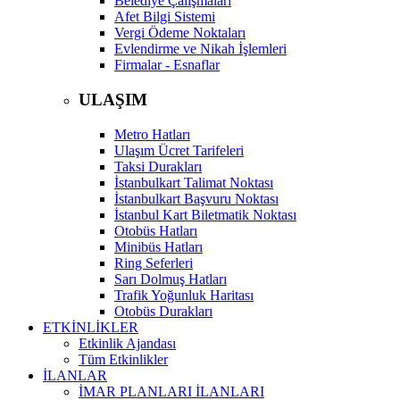
Belediye Çalışmaları
Afet Bilgi Sistemi
Vergi Ödeme Noktaları
Evlendirme ve Nikah İşlemleri
Firmalar - Esnaflar
ULAŞIM
Metro Hatları
Ulaşım Ücret Tarifeleri
Taksi Durakları
İstanbulkart Talimat Noktası
İstanbulkart Başvuru Noktası
İstanbul Kart Biletmatik Noktası
Otobüs Hatları
Minibüs Hatları
Ring Seferleri
Sarı Dolmuş Hatları
Trafik Yoğunluk Haritası
Otobüs Durakları
ETKİNLİKLER
Etkinlik Ajandası
Tüm Etkinlikler
İLANLAR
İMAR PLANLARI İLANLARI