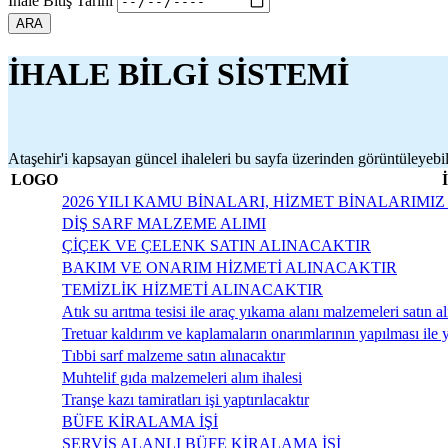
İhale Bitiş Tarihi
ARA
İHALE BİLGİ SİSTEMİ
Ataşehir'i kapsayan güncel ihaleleri bu sayfa üzerinden görüntüleyebili
LOGO
2026 YILI KAMU BİNALARI, HİZMET BİNALARIMIZ
DİŞ SARF MALZEME ALIMI
ÇİÇEK VE ÇELENK SATIN ALINACAKTIR
BAKIM VE ONARIM HİZMETİ ALINACAKTIR
TEMİZLİK HİZMETİ ALINACAKTIR
Atık su arıtma tesisi ile araç yıkama alanı malzemeleri satın al
Tretuar kaldırım ve kaplamaların onarımlarının yapılması ile
Tıbbi sarf malzeme satın alınacaktır
Muhtelif gıda malzemeleri alım ihalesi
Tranşe kazı tamiratları işi yaptırılacaktır
BÜFE KİRALAMA İŞİ
SERVİS ALANLI BÜFE KİRALAMA İŞİ