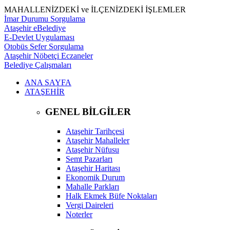
MAHALLENİZDEKİ ve İLÇENİZDEKİ İŞLEMLER
İmar Durumu Sorgulama
Ataşehir eBelediye
E-Devlet Uygulaması
Otobüs Sefer Sorgulama
Ataşehir Nöbetçi Eczaneler
Belediye Çalışmaları
ANA SAYFA
ATAŞEHİR
GENEL BİLGİLER
Ataşehir Tarihçesi
Ataşehir Mahalleler
Ataşehir Nüfusu
Semt Pazarları
Ataşehir Haritası
Ekonomik Durum
Mahalle Parkları
Halk Ekmek Büfe Noktaları
Vergi Daireleri
Noterler