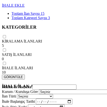
İHALE EKLE
Toplam İlan Sayısı
15
Toplam Kategori Sayısı
3
KATEGORİLER
KİRALAMA İLANLARI
5
SATIŞ İLANLARI
0
İHALE İLANLARI
10
GÖRÜNTÜLE
İHALE/İLAN ARAMA
Kelime ile Arayınız
Kurum / Kuruluşa Göre
İlan Türü
İhale Başlangıç Tarihi