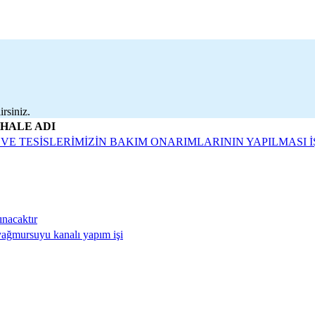
rsiniz.
İHALE ADI
 VE TESİSLERİMİZİN BAKIM ONARIMLARININ YAPILMASI İ
ınacaktır
 yağmursuyu kanalı yapım işi