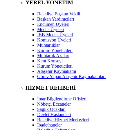
YEREL YÖNETİM
Belediye Başkan Vekili
Başkan Yardımcıları
Encümen Üyeleri
Meclis Üyeleri
İBB Meclis Üyeleri
Komisyon Üyeleri
Muhtarlıklar
Kurum Yöneticileri
Muhtarlık Azaları
Kent Konseyi
Kurum Yöneticileri
Ataşehir Kaymakamı
Görev Yapan Ataşehir Kaymakamları
HİZMET REHBERİ
İmar Bilgilendirme Ofisleri
Nöbetçi Eczaneler
Sağlık Ocakları
Devlet Hastaneleri
Belediye Hizmet Merkezleri
İbadethaneler