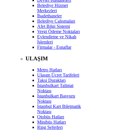
Devlet Hastaneleri
Belediye Hizmet
Merkezleri
İbadethaneler
Belediye Çalışmaları
Afet Bilgi Sistemi
Vergi Ödeme Noktaları
Evlendirme ve Nikah
İşlemleri
Firmalar - Esnaflar
ULAŞIM
Metro Hatları
Ulaşım Ücret Tarifeleri
Taksi Durakları
İstanbulkart Talimat
Noktası
İstanbulkart Başvuru
Noktası
İstanbul Kart Biletmatik
Noktası
Otobüs Hatları
Minibüs Hatları
Ring Seferleri