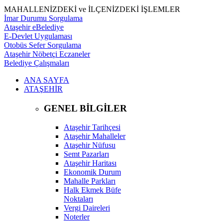
MAHALLENİZDEKİ ve İLÇENİZDEKİ İŞLEMLER
İmar Durumu Sorgulama
Ataşehir eBelediye
E-Devlet Uygulaması
Otobüs Sefer Sorgulama
Ataşehir Nöbetçi Eczaneler
Belediye Çalışmaları
ANA SAYFA
ATAŞEHİR
GENEL BİLGİLER
Ataşehir Tarihçesi
Ataşehir Mahalleler
Ataşehir Nüfusu
Semt Pazarları
Ataşehir Haritası
Ekonomik Durum
Mahalle Parkları
Halk Ekmek Büfe
Noktaları
Vergi Daireleri
Noterler