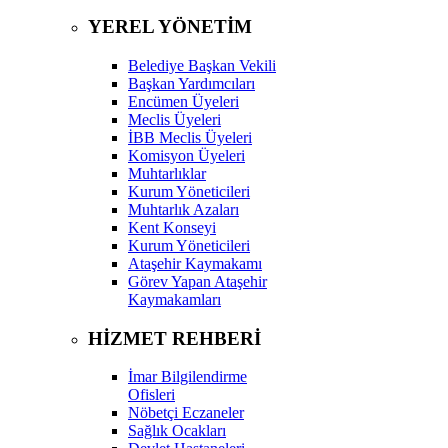
YEREL YÖNETİM
Belediye Başkan Vekili
Başkan Yardımcıları
Encümen Üyeleri
Meclis Üyeleri
İBB Meclis Üyeleri
Komisyon Üyeleri
Muhtarlıklar
Kurum Yöneticileri
Muhtarlık Azaları
Kent Konseyi
Kurum Yöneticileri
Ataşehir Kaymakamı
Görev Yapan Ataşehir
Kaymakamları
HİZMET REHBERİ
İmar Bilgilendirme
Ofisleri
Nöbetçi Eczaneler
Sağlık Ocakları