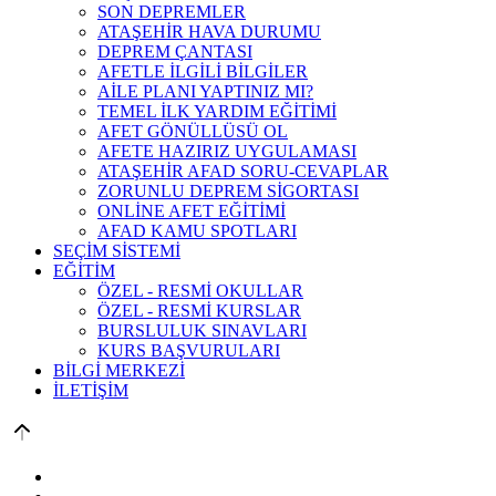
SON DEPREMLER
ATAŞEHİR HAVA DURUMU
DEPREM ÇANTASI
AFETLE İLGİLİ BİLGİLER
AİLE PLANI YAPTINIZ MI?
TEMEL İLK YARDIM EĞİTİMİ
AFET GÖNÜLLÜSÜ OL
AFETE HAZIRIZ UYGULAMASI
ATAŞEHİR AFAD SORU-CEVAPLAR
ZORUNLU DEPREM SİGORTASI
ONLİNE AFET EĞİTİMİ
AFAD KAMU SPOTLARI
SEÇİM SİSTEMİ
EĞİTİM
ÖZEL - RESMİ OKULLAR
ÖZEL - RESMİ KURSLAR
BURSLULUK SINAVLARI
KURS BAŞVURULARI
BİLGİ MERKEZİ
İLETİŞİM