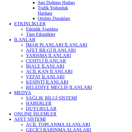
Sarı Dolmuş Hatları
Trafik Yoğunluk
Haritası
Otobüs Durakları
ETKİNLİKLER
Etkinlik Ajandası
Tüm Etkinlikler
İLANLAR
İMAR PLANLARI İLANLARI
AFET BİLGİ İLANLARI
YARIŞMA İLANLARI
ÇEŞİTLİ İLANLAR
İHALE İLANLARI
ACİL KAN İLANLARI
VEFAT İLANLARI
KESİNTİ İLANLARI
BELEDİYE MECLİS İLANLARI
MEDYA
SAĞLIK BİLGİ SİSTEMİ
HABERLER
DUYURULAR
ONLİNE İŞLEMLER
AFET SİSTEMİ
ACİL TOPLANMA ALANLARI
GEÇİCİ BARINMA ALANLARI