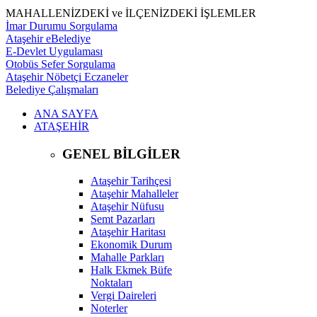
MAHALLENİZDEKİ ve İLÇENİZDEKİ İŞLEMLER
İmar Durumu Sorgulama
Ataşehir eBelediye
E-Devlet Uygulaması
Otobüs Sefer Sorgulama
Ataşehir Nöbetçi Eczaneler
Belediye Çalışmaları
ANA SAYFA
ATAŞEHİR
GENEL BİLGİLER
Ataşehir Tarihçesi
Ataşehir Mahalleler
Ataşehir Nüfusu
Semt Pazarları
Ataşehir Haritası
Ekonomik Durum
Mahalle Parkları
Halk Ekmek Büfe
Noktaları
Vergi Daireleri
Noterler