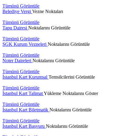
takvimini
Tümünü Görüntüle
açıkladı. "İrade
Belediye Vergi
Vezne Noktaları
Bizim, Vatan
Bizim"
Tümünü Görüntüle
temasıyla
Tapu Dairesi
Noktalarını Görüntüle
gerçekleştirilecek
etkinlikler, 15-
Tümünü Görüntüle
17 Temmuz
SGK Kurum Vezneleri
Noktalarını Görüntüle
tarihleri
arasında çeşitli
Tümünü Görüntüle
noktalarda
Noter Daireleri
Noktalarını Görüntüle
düzenlenecek.
Tümünü Görüntüle
İstanbul Kart Kurumsal
Temsilcilerini Görüntüle
Tümünü Görüntüle
İstanbul Kart Talimat
Yükleme Noktalarını Göster
Tümünü Görüntüle
İstanbul Kart Biletmatik
Noktalarını Görüntüle
Tümünü Görüntüle
İstanbul Kart Başvuru
Noktalarını Görüntüle