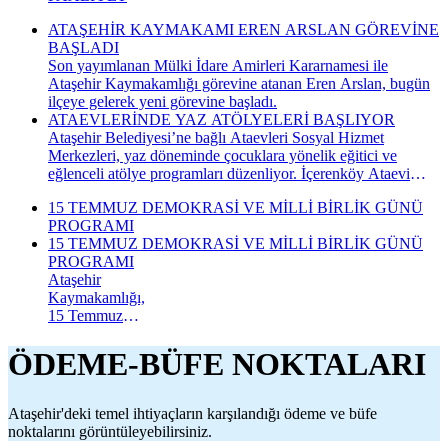
ATAŞEHİR KAYMAKAMI EREN ARSLAN GÖREVİNE
BAŞLADI
Son yayımlanan Mülki İdare Amirleri Kararnamesi ile
Ataşehir Kaymakamlığı görevine atanan Eren Arslan, bugün
ilçeye gelerek yeni görevine başladı.
ATAEVLERİNDE YAZ ATÖLYELERİ BAŞLIYOR
Ataşehir Belediyesi’ne bağlı Ataevleri Sosyal Hizmet
Merkezleri, yaz döneminde çocuklara yönelik eğitici ve
eğlenceli atölye programları düzenliyor. İçerenköy Ataevi
Sosyal Hizmet Merkezi’nde gerçekleştirilecek yaz atölyeleri
15 TEMMUZ DEMOKRASİ VE MİLLİ BİRLİK GÜNÜ
kapsamında çocuklar hem yeni beceriler kazanacak hem de
PROGRAMI
keyifli bir yaz dönemi geçirecek.
15 TEMMUZ DEMOKRASİ VE MİLLİ BİRLİK GÜNÜ
PROGRAMI
Ataşehir
Kaymakamlığı,
15 Temmuz
Demokrasi ve
Millî Birlik
ÖDEME-BÜFE NOKTALARI
Günü
kapsamında
düzenlenecek
Ataşehir'deki temel ihtiyaçların karşılandığı ödeme ve büfe
anma
noktalarını görüntüleyebilirsiniz.
programının