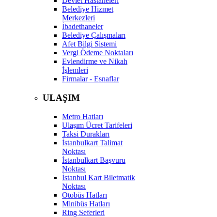
Devlet Hastaneleri
Belediye Hizmet
Merkezleri
İbadethaneler
Belediye Çalışmaları
Afet Bilgi Sistemi
Vergi Ödeme Noktaları
Evlendirme ve Nikah
İşlemleri
Firmalar - Esnaflar
ULAŞIM
Metro Hatları
Ulaşım Ücret Tarifeleri
Taksi Durakları
İstanbulkart Talimat
Noktası
İstanbulkart Başvuru
Noktası
İstanbul Kart Biletmatik
Noktası
Otobüs Hatları
Minibüs Hatları
Ring Seferleri