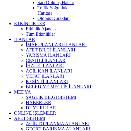
Sarı Dolmuş Hatları
Trafik Yoğunluk
Haritası
Otobüs Durakları
ETKİNLİKLER
Etkinlik Ajandası
Tüm Etkinlikler
İLANLAR
İMAR PLANLARI İLANLARI
AFET BİLGİ İLANLARI
YARIŞMA İLANLARI
ÇEŞİTLİ İLANLAR
İHALE İLANLARI
ACİL KAN İLANLARI
VEFAT İLANLARI
KESİNTİ İLANLARI
BELEDİYE MECLİS İLANLARI
MEDYA
SAĞLIK BİLGİ SİSTEMİ
HABERLER
DUYURULAR
ONLİNE İŞLEMLER
AFET SİSTEMİ
ACİL TOPLANMA ALANLARI
GEÇİCİ BARINMA ALANLARI