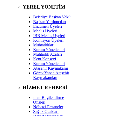
YEREL YÖNETİM
Belediye Başkan Vekili
Başkan Yardımcıları
Encümen Üyeleri
Meclis Üyeleri
İBB Meclis Üyeleri
Komisyon Üyeleri
Muhtarlıklar
Kurum Yöneticileri
Muhtarlık Azaları
Kent Konseyi
Kurum Yöneticileri
Ataşehir Kaymakamı
Görev Yapan Ataşehir
Kaymakamları
HİZMET REHBERİ
İmar Bilgilendirme
Ofisleri
Nöbetçi Eczaneler
Sağlık Ocakları