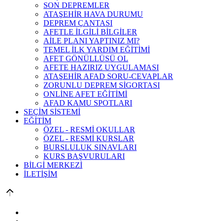
SON DEPREMLER
ATAŞEHİR HAVA DURUMU
DEPREM ÇANTASI
AFETLE İLGİLİ BİLGİLER
AİLE PLANI YAPTINIZ MI?
TEMEL İLK YARDIM EĞİTİMİ
AFET GÖNÜLLÜSÜ OL
AFETE HAZIRIZ UYGULAMASI
ATAŞEHİR AFAD SORU-CEVAPLAR
ZORUNLU DEPREM SİGORTASI
ONLİNE AFET EĞİTİMİ
AFAD KAMU SPOTLARI
SEÇİM SİSTEMİ
EĞİTİM
ÖZEL - RESMİ OKULLAR
ÖZEL - RESMİ KURSLAR
BURSLULUK SINAVLARI
KURS BAŞVURULARI
BİLGİ MERKEZİ
İLETİŞİM