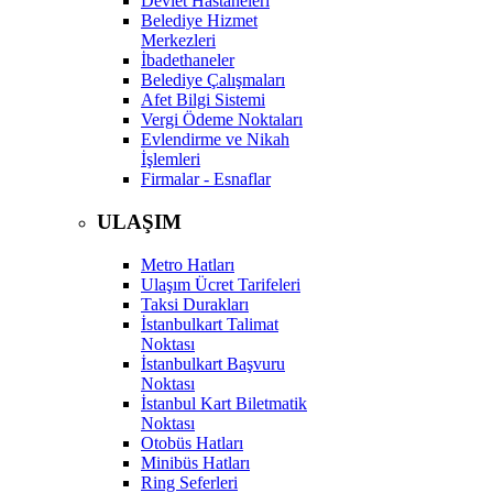
Devlet Hastaneleri
Belediye Hizmet
Merkezleri
İbadethaneler
Belediye Çalışmaları
Afet Bilgi Sistemi
Vergi Ödeme Noktaları
Evlendirme ve Nikah
İşlemleri
Firmalar - Esnaflar
ULAŞIM
Metro Hatları
Ulaşım Ücret Tarifeleri
Taksi Durakları
İstanbulkart Talimat
Noktası
İstanbulkart Başvuru
Noktası
İstanbul Kart Biletmatik
Noktası
Otobüs Hatları
Minibüs Hatları
Ring Seferleri