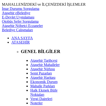
MAHALLENİZDEKİ ve İLÇENİZDEKİ İŞLEMLER
İmar Durumu Sorgulama
Ataşehir eBelediye
E-Devlet Uygulaması
Otobüs Sefer Sorgulama
Ataşehir Nöbetçi Eczaneler
Belediye Çalışmaları
ANA SAYFA
ATAŞEHİR
GENEL BİLGİLER
Ataşehir Tarihçesi
Ataşehir Mahalleler
Ataşehir Nüfusu
Semt Pazarları
Ataşehir Haritası
Ekonomik Durum
Mahalle Parkları
Halk Ekmek Büfe
Noktaları
Vergi Daireleri
Noterler