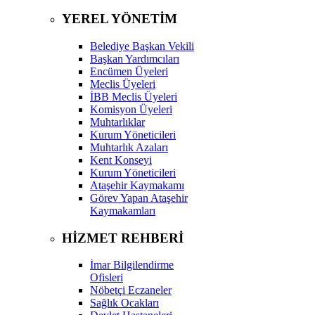
YEREL YÖNETİM
Belediye Başkan Vekili
Başkan Yardımcıları
Encümen Üyeleri
Meclis Üyeleri
İBB Meclis Üyeleri
Komisyon Üyeleri
Muhtarlıklar
Kurum Yöneticileri
Muhtarlık Azaları
Kent Konseyi
Kurum Yöneticileri
Ataşehir Kaymakamı
Görev Yapan Ataşehir
Kaymakamları
HİZMET REHBERİ
İmar Bilgilendirme
Ofisleri
Nöbetçi Eczaneler
Sağlık Ocakları