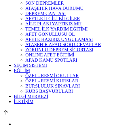
SON DEPREMLER
ATAŞEHİR HAVA DURUMU
DEPREM ÇANTASI
AFETLE İLGİLİ BİLGİLER
AİLE PLANI YAPTINIZ MI?
TEMEL İLK YARDIM EĞİTİMİ
AFET GÖNÜLLÜSÜ OL
AFETE HAZIRIZ UYGULAMASI
ATAŞEHİR AFAD SORU-CEVAPLAR
ZORUNLU DEPREM SİGORTASI
ONLİNE AFET EĞİTİMİ
AFAD KAMU SPOTLARI
SEÇİM SİSTEMİ
EĞİTİM
ÖZEL - RESMİ OKULLAR
ÖZEL - RESMİ KURSLAR
BURSLULUK SINAVLARI
KURS BAŞVURULARI
BİLGİ MERKEZİ
İLETİŞİM