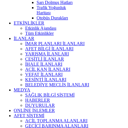
Sarı Dolmuş Hatları
Trafik Yoğunluk
Haritası
Otobüs Durakları
ETKİNLİKLER
Etkinlik Ajandası
Tüm Etkinlikler
İLANLAR
İMAR PLANLARI İLANLARI
AFET BİLGİ İLANLARI
YARIŞMA İLANLARI
ÇEŞİTLİ İLANLAR
İHALE İLANLARI
ACİL KAN İLANLARI
VEFAT İLANLARI
KESİNTİ İLANLARI
BELEDİYE MECLİS İLANLARI
MEDYA
SAĞLIK BİLGİ SİSTEMİ
HABERLER
DUYURULAR
ONLİNE İŞLEMLER
AFET SİSTEMİ
ACİL TOPLANMA ALANLARI
GEÇİCİ BARINMA ALANLARI