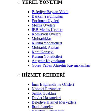
YEREL YÖNETİM
Belediye Başkan Vekili
Başkan Yardımcıları
Encümen Üyeleri
Meclis Üyeleri
İBB Meclis Üyeleri
Komisyon Üyeleri
Muhtarlıklar
Kurum Yöneticileri
Muhtarlık Azaları
Kent Konseyi
Kurum Yöneticileri
Ataşehir Kaymakamı
Görev Yapan Ataşehir Kaymakamları
HİZMET REHBERİ
İmar Bilgilendirme Ofisleri
Nöbetçi Eczaneler
Sağlık Ocakları
Devlet Hastaneleri
Belediye Hizmet Merkezleri
İbadethaneler