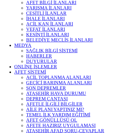
AFET BİLGİ İLANLARI
YARIŞMA İLANLARI
ÇEŞİTLİ İLANLAR
İHALE İLANLARI
ACİL KAN İLANLARI
VEFAT İLANLARI
KESİNTİ İLANLARI
BELEDİYE MECLİS İLANLARI
MEDYA
SAĞLIK BİLGİ SİSTEMİ
HABERLER
DUYURULAR
ONLİNE İŞLEMLER
AFET SİSTEMİ
ACİL TOPLANMA ALANLARI
GEÇİCİ BARINMA ALANLARI
SON DEPREMLER
ATAŞEHİR HAVA DURUMU
DEPREM ÇANTASI
AFETLE İLGİLİ BİLGİLER
AİLE PLANI YAPTINIZ MI?
TEMEL İLK YARDIM EĞİTİMİ
AFET GÖNÜLLÜSÜ OL
AFETE HAZIRIZ UYGULAMASI
ATAŞEHİR AFAD SORU-CEVAPLAR