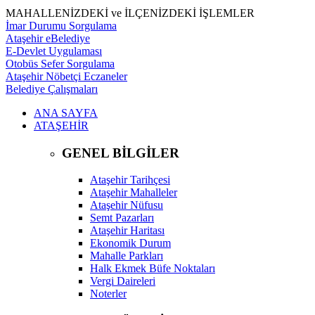
MAHALLENİZDEKİ ve İLÇENİZDEKİ İŞLEMLER
İmar Durumu Sorgulama
Ataşehir eBelediye
E-Devlet Uygulaması
Otobüs Sefer Sorgulama
Ataşehir Nöbetçi Eczaneler
Belediye Çalışmaları
ANA SAYFA
ATAŞEHİR
GENEL BİLGİLER
Ataşehir Tarihçesi
Ataşehir Mahalleler
Ataşehir Nüfusu
Semt Pazarları
Ataşehir Haritası
Ekonomik Durum
Mahalle Parkları
Halk Ekmek Büfe Noktaları
Vergi Daireleri
Noterler