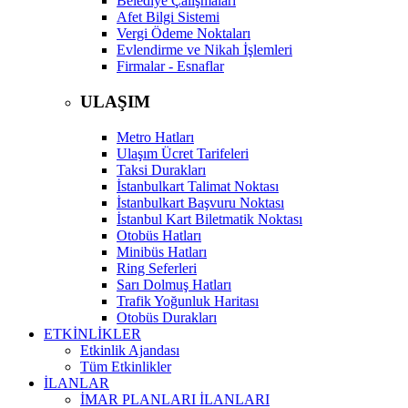
Belediye Çalışmaları
Afet Bilgi Sistemi
Vergi Ödeme Noktaları
Evlendirme ve Nikah İşlemleri
Firmalar - Esnaflar
ULAŞIM
Metro Hatları
Ulaşım Ücret Tarifeleri
Taksi Durakları
İstanbulkart Talimat Noktası
İstanbulkart Başvuru Noktası
İstanbul Kart Biletmatik Noktası
Otobüs Hatları
Minibüs Hatları
Ring Seferleri
Sarı Dolmuş Hatları
Trafik Yoğunluk Haritası
Otobüs Durakları
ETKİNLİKLER
Etkinlik Ajandası
Tüm Etkinlikler
İLANLAR
İMAR PLANLARI İLANLARI