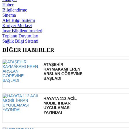
Haber
Bilgilendirme
Sinema
Afet Bilgi Sistemi
Kariyer Merkezi
İmar Bilgilendirmeleri
Toplantı Duyuruları
Sağlık Bilgi Sistemi
DİĞER HABERLER
ATAŞEHİR
KAYMAKAMI EREN
ARSLAN GÖREVİNE
BAŞLADI
HAYATA 112 ACİL
MOBİL İHBAR
UYGULAMASI
YAYINDA!