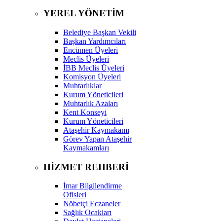
YEREL YÖNETİM
Belediye Başkan Vekili
Başkan Yardımcıları
Encümen Üyeleri
Meclis Üyeleri
İBB Meclis Üyeleri
Komisyon Üyeleri
Muhtarlıklar
Kurum Yöneticileri
Muhtarlık Azaları
Kent Konseyi
Kurum Yöneticileri
Ataşehir Kaymakamı
Görev Yapan Ataşehir
Kaymakamları
HİZMET REHBERİ
İmar Bilgilendirme
Ofisleri
Nöbetçi Eczaneler
Sağlık Ocakları