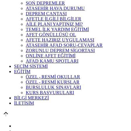
SON DEPREMLER
ATAŞEHİR HAVA DURUMU
DEPREM ÇANTASI
AFETLE İLGİLİ BİLGİLER
AİLE PLANI YAPTINIZ MI?
TEMEL İLK YARDIM EĞİTİMİ
AFET GÖNÜLLÜSÜ OL
AFETE HAZIRIZ UYGULAMASI
ATAŞEHİR AFAD SORU-CEVAPLAR
ZORUNLU DEPREM SİGORTASI
ONLİNE AFET EĞİTİMİ
AFAD KAMU SPOTLARI
SEÇİM SİSTEMİ
EĞİTİM
ÖZEL - RESMİ OKULLAR
ÖZEL - RESMİ KURSLAR
BURSLULUK SINAVLARI
KURS BAŞVURULARI
BİLGİ MERKEZİ
İLETİŞİM