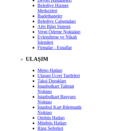
Devlet Hastaneleri
Belediye Hizmet
Merkezleri
İbadethaneler
Belediye Çalışmaları
Afet Bilgi Sistemi
Vergi Ödeme Noktaları
Evlendirme ve Nikah
İşlemleri
Firmalar - Esnaflar
ULAŞIM
Metro Hatları
Ulaşım Ücret Tarifeleri
Taksi Durakları
İstanbulkart Talimat
Noktası
İstanbulkart Başvuru
Noktası
İstanbul Kart Biletmatik
Noktası
Otobüs Hatları
Minibüs Hatları
Ring Seferleri