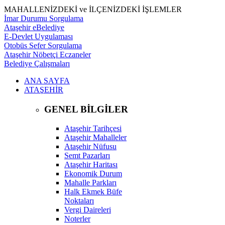
MAHALLENİZDEKİ ve İLÇENİZDEKİ İŞLEMLER
İmar Durumu Sorgulama
Ataşehir eBelediye
E-Devlet Uygulaması
Otobüs Sefer Sorgulama
Ataşehir Nöbetçi Eczaneler
Belediye Çalışmaları
ANA SAYFA
ATAŞEHİR
GENEL BİLGİLER
Ataşehir Tarihçesi
Ataşehir Mahalleler
Ataşehir Nüfusu
Semt Pazarları
Ataşehir Haritası
Ekonomik Durum
Mahalle Parkları
Halk Ekmek Büfe
Noktaları
Vergi Daireleri
Noterler