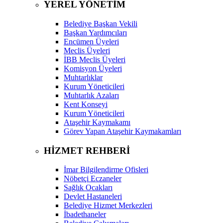
YEREL YÖNETİM
Belediye Başkan Vekili
Başkan Yardımcıları
Encümen Üyeleri
Meclis Üyeleri
İBB Meclis Üyeleri
Komisyon Üyeleri
Muhtarlıklar
Kurum Yöneticileri
Muhtarlık Azaları
Kent Konseyi
Kurum Yöneticileri
Ataşehir Kaymakamı
Görev Yapan Ataşehir Kaymakamları
HİZMET REHBERİ
İmar Bilgilendirme Ofisleri
Nöbetçi Eczaneler
Sağlık Ocakları
Devlet Hastaneleri
Belediye Hizmet Merkezleri
İbadethaneler