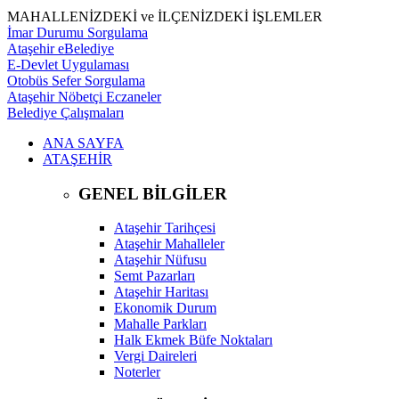
MAHALLENİZDEKİ ve İLÇENİZDEKİ İŞLEMLER
İmar Durumu Sorgulama
Ataşehir eBelediye
E-Devlet Uygulaması
Otobüs Sefer Sorgulama
Ataşehir Nöbetçi Eczaneler
Belediye Çalışmaları
ANA SAYFA
ATAŞEHİR
GENEL BİLGİLER
Ataşehir Tarihçesi
Ataşehir Mahalleler
Ataşehir Nüfusu
Semt Pazarları
Ataşehir Haritası
Ekonomik Durum
Mahalle Parkları
Halk Ekmek Büfe Noktaları
Vergi Daireleri
Noterler