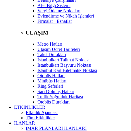
Belediye Çalışmaları
Afet Bilgi Sistemi
Vergi Ödeme Noktaları
Evlendirme ve Nikah İşlemleri
Firmalar - Esnaflar
ULAŞIM
Metro Hatları
Ulaşım Ücret Tarifeleri
Taksi Durakları
İstanbulkart Talimat Noktası
İstanbulkart Başvuru Noktası
İstanbul Kart Biletmatik Noktası
Otobüs Hatları
Minibüs Hatları
Ring Seferleri
Sarı Dolmuş Hatları
Trafik Yoğunluk Haritası
Otobüs Durakları
ETKİNLİKLER
Etkinlik Ajandası
Tüm Etkinlikler
İLANLAR
İMAR PLANLARI İLANLARI