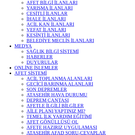
AFET BİLGİ İLANLARI
YARIŞMA İLANLARI
ÇEŞİTLİ İLANLAR
İHALE İLANLARI
ACİL KAN İLANLARI
VEFAT İLANLARI
KESİNTİ İLANLARI
BELEDİYE MECLİS İLANLARI
MEDYA
SAĞLIK BİLGİ SİSTEMİ
HABERLER
DUYURULAR
ONLİNE İŞLEMLER
AFET SİSTEMİ
ACİL TOPLANMA ALANLARI
GEÇİCİ BARINMA ALANLARI
SON DEPREMLER
ATAŞEHİR HAVA DURUMU
DEPREM ÇANTASI
AFETLE İLGİLİ BİLGİLER
AİLE PLANI YAPTINIZ MI?
TEMEL İLK YARDIM EĞİTİMİ
AFET GÖNÜLLÜSÜ OL
AFETE HAZIRIZ UYGULAMASI
ATAŞEHİR AFAD SORU-CEVAPLAR