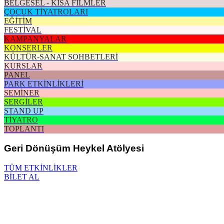
BELGESEL - KISA FİLMLER
ÇOCUK TİYATROLARI
EĞİTİM
FESTİVAL
KAMPANYALAR
KONSERLER
KÜLTÜR-SANAT SOHBETLERİ
KURSLAR
PANEL
PARK ETKİNLİKLERİ
SEMİNER
SERGİLER
STAND UP
TİYATRO
TOPLANTI
Geri Dönüşüm Heykel Atölyesi
TÜM ETKİNLİKLER
BİLET AL