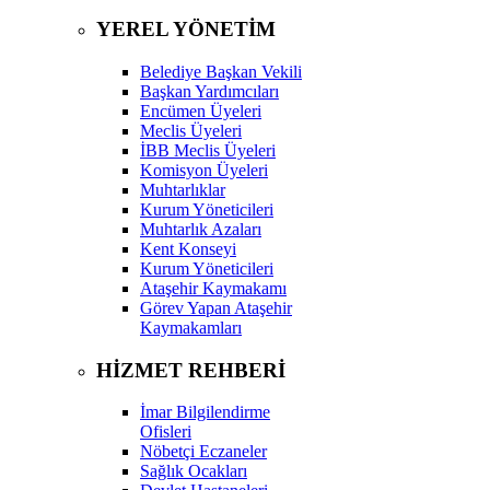
YEREL YÖNETİM
Belediye Başkan Vekili
Başkan Yardımcıları
Encümen Üyeleri
Meclis Üyeleri
İBB Meclis Üyeleri
Komisyon Üyeleri
Muhtarlıklar
Kurum Yöneticileri
Muhtarlık Azaları
Kent Konseyi
Kurum Yöneticileri
Ataşehir Kaymakamı
Görev Yapan Ataşehir
Kaymakamları
HİZMET REHBERİ
İmar Bilgilendirme
Ofisleri
Nöbetçi Eczaneler
Sağlık Ocakları