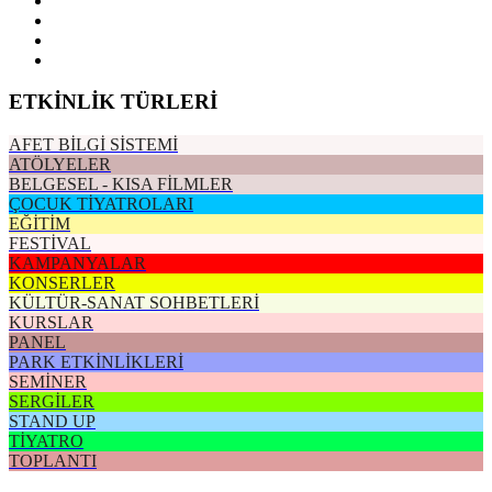
ETKİNLİK TÜRLERİ
AFET BİLGİ SİSTEMİ
ATÖLYELER
BELGESEL - KISA FİLMLER
ÇOCUK TİYATROLARI
EĞİTİM
FESTİVAL
KAMPANYALAR
KONSERLER
KÜLTÜR-SANAT SOHBETLERİ
KURSLAR
PANEL
PARK ETKİNLİKLERİ
SEMİNER
SERGİLER
STAND UP
TİYATRO
TOPLANTI