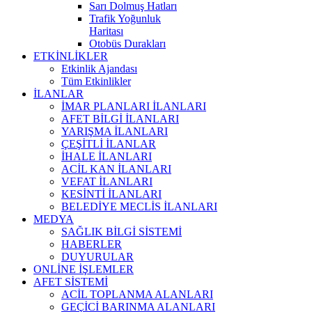
Sarı Dolmuş Hatları
Trafik Yoğunluk
Haritası
Otobüs Durakları
ETKİNLİKLER
Etkinlik Ajandası
Tüm Etkinlikler
İLANLAR
İMAR PLANLARI İLANLARI
AFET BİLGİ İLANLARI
YARIŞMA İLANLARI
ÇEŞİTLİ İLANLAR
İHALE İLANLARI
ACİL KAN İLANLARI
VEFAT İLANLARI
KESİNTİ İLANLARI
BELEDİYE MECLİS İLANLARI
MEDYA
SAĞLIK BİLGİ SİSTEMİ
HABERLER
DUYURULAR
ONLİNE İŞLEMLER
AFET SİSTEMİ
ACİL TOPLANMA ALANLARI
GEÇİCİ BARINMA ALANLARI