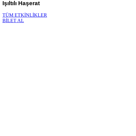
Işıltılı Haşerat
TÜM ETKİNLİKLER
BİLET AL