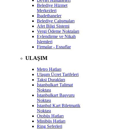
Devlet Hastaneleri
Belediye Hizmet
Merkezleri
İbadethaneler
Belediye Çalışmaları
Afet Bilgi Sistemi
Vergi Ödeme Noktaları
Evlendirme ve Nikah
İşlemleri
Firmalar - Esnaflar
ULAŞIM
Metro Hatları
Ulaşım Ücret Tarifeleri
Taksi Durakları
İstanbulkart Talimat
Noktası
İstanbulkart Başvuru
Noktası
İstanbul Kart Biletmatik
Noktası
Otobüs Hatları
Minibüs Hatları
Ring Seferleri