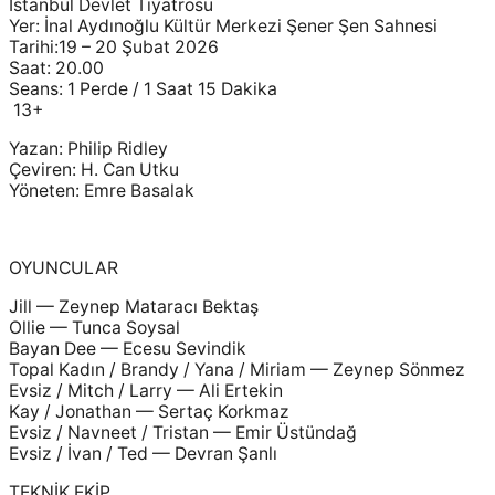
İstanbul Devlet Tiyatrosu
Yer: İnal Aydınoğlu Kültür Merkezi Şener Şen Sahnesi
Tarihi:19 – 20 Şubat 2026
Saat: 20.00
Seans: 1 Perde / 1 Saat 15 Dakika
13+
Yazan: Philip Ridley
Çeviren: H. Can Utku
Yöneten: Emre Basalak
OYUNCULAR
Jill — Zeynep Mataracı Bektaş
Ollie — Tunca Soysal
Bayan Dee — Ecesu Sevindik
Topal Kadın / Brandy / Yana / Miriam — Zeynep Sönmez
Evsiz / Mitch / Larry — Ali Ertekin
Kay / Jonathan — Sertaç Korkmaz
Evsiz / Navneet / Tristan — Emir Üstündağ
Evsiz / İvan / Ted — Devran Şanlı
TEKNİK EKİP