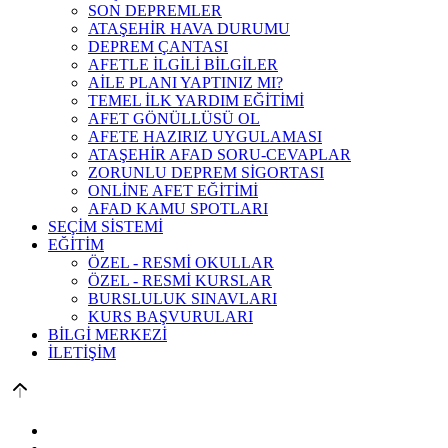
SON DEPREMLER
ATAŞEHİR HAVA DURUMU
DEPREM ÇANTASI
AFETLE İLGİLİ BİLGİLER
AİLE PLANI YAPTINIZ MI?
TEMEL İLK YARDIM EĞİTİMİ
AFET GÖNÜLLÜSÜ OL
AFETE HAZIRIZ UYGULAMASI
ATAŞEHİR AFAD SORU-CEVAPLAR
ZORUNLU DEPREM SİGORTASI
ONLİNE AFET EĞİTİMİ
AFAD KAMU SPOTLARI
SEÇİM SİSTEMİ
EĞİTİM
ÖZEL - RESMİ OKULLAR
ÖZEL - RESMİ KURSLAR
BURSLULUK SINAVLARI
KURS BAŞVURULARI
BİLGİ MERKEZİ
İLETİŞİM