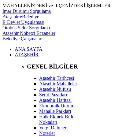
MAHALLENİZDEKİ ve İLÇENİZDEKİ İŞLEMLER
İmar Durumu Sorgulama
Ataşehir eBelediye
E-Devlet Uygulaması
Otobüs Sefer Sorgulama
Ataşehir Nöbetçi Eczaneler
Belediye Çalışmaları
ANA SAYFA
ATAŞEHİR
GENEL BİLGİLER
Ataşehir Tarihçesi
Ataşehir Mahalleler
Ataşehir Nüfusu
Semt Pazarları
Ataşehir Haritası
Ekonomik Durum
Mahalle Parkları
Halk Ekmek Büfe
Noktaları
Vergi Daireleri
Noterler